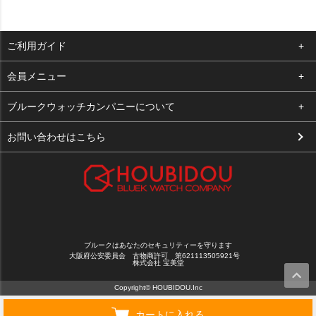
ご利用ガイド
よくある質問
会員メニュー
支払い・送料
ログイン
ブルークウォッチカンパニーについて
お客様の声
お気に入り
会社概要
お問い合わせはこちら
買取について
カート
店舗案内
メルマガ登録
特定商取引法に基づく表示
新規会員登録
プライバシーポリシー
ブルークはあなたのセキュリティーを守ります
大阪府公安委員会 古物商許可 第621113505921号
株式会社 宝美堂
Copyright© HOUBIDOU.Inc
カートに入れる