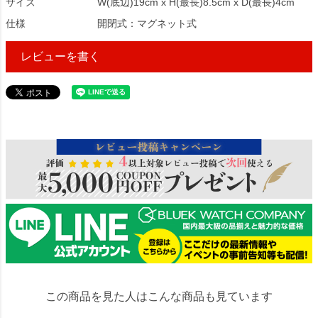
サイズ
W(底辺)19cm x H(最長)8.5cm x D(最長)4cm
仕様
開閉式：マグネット式
レビューを書く
24945
この商品を見た人はこんな商品も見ています