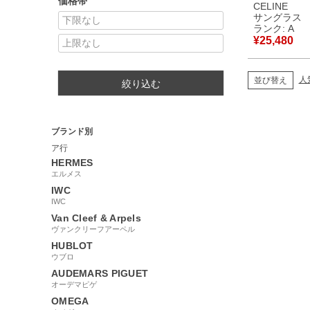
価格帯
メタル ブラ
CELINE
ルド金具 レ
サングラス
マーブル CL40033F
ランク: A
【中古】中
¥
25,480
人
並び替え
絞り込む
ブランド別
ア行
HERMES
エルメス
IWC
IWC
Van Cleef & Arpels
ヴァンクリーフアーペル
HUBLOT
ウブロ
AUDEMARS PIGUET
オーデマピゲ
OMEGA