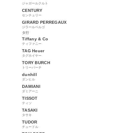
ジャガールクルト
CENTURY
センチュリー
GIRARD PERREGAUX
ジラールペルゴ
タ行
Tiffany & Co
ティファニー
TAG Heuer
タグホイヤー
TORY BURCH
トリーバーチ
dunhill
ダンヒル
DAMIANI
ダミアーニ
TISSOT
ティソ
TASAKI
タサキ
TUDOR
チュードル