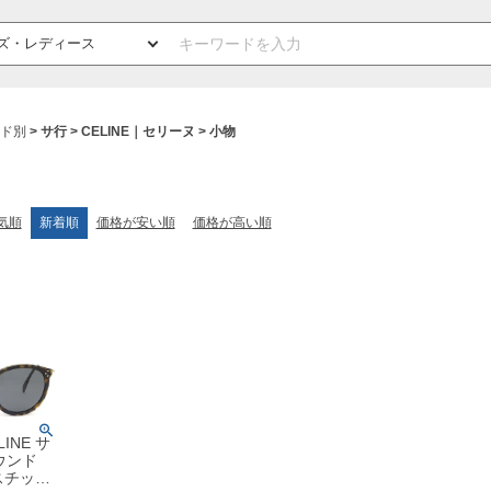
ド別
サ行
CELINE｜セリーヌ
小物
気順
新着順
価格が安い順
価格が高い順
INE サ
ウンド
ラスチック