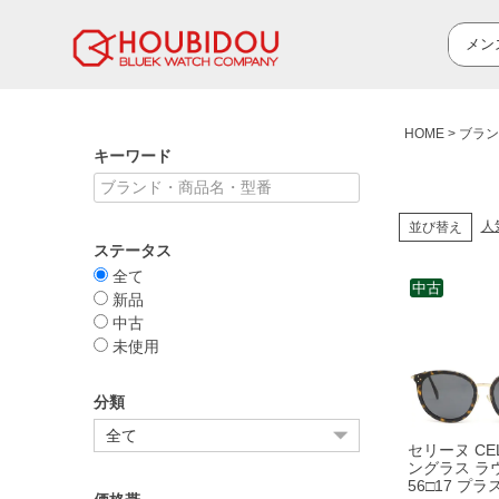
HOME
ブラン
キーワード
人
並び替え
ステータス
全て
中古
新品
中古
未使用
分類
セリーヌ CEL
ングラス ラ
56□17 プ