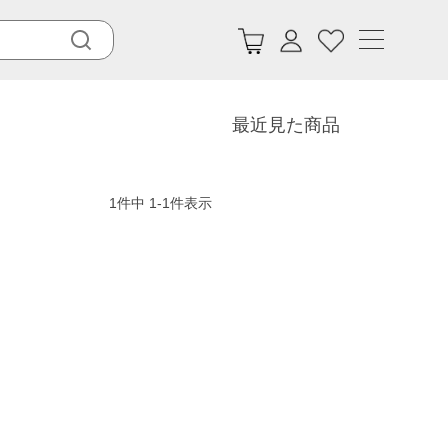
最近見た商品
1
件中
1
-
1
件表示