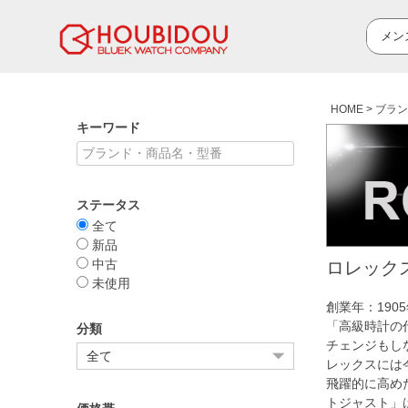
HOME
ブラン
キーワード
ステータス
全て
新品
中古
ロレックス
未使用
創業年：19
「高級時計の
分類
チェンジもし
レックスには
飛躍的に高め
トジャスト」