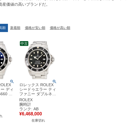
資産価値の高いブランドだ。
気順
新着順
価格が安い順
価格が高い順
中古
OLEX
ロレックス ROLEX
ー ディ
シードゥエラー ティ
660 新
ファニー ダブルネー
ダム番 ブ
ム 16660 OH済 81番
ROLEX
ーション
台 ブラック ベンツ針
腕時計
計自動巻
デイト メンズ 腕時計
ランク: AB
【中古】
自動巻き ブラック
¥
6,468,000
れ
【中古】中古品
在庫切れ