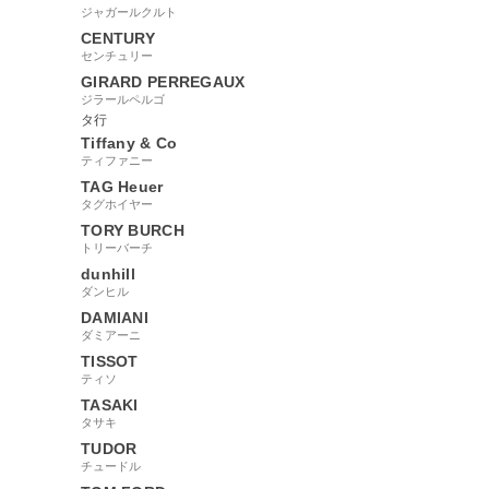
ジャガールクルト
CENTURY
センチュリー
GIRARD PERREGAUX
ジラールペルゴ
タ行
Tiffany & Co
ティファニー
TAG Heuer
タグホイヤー
TORY BURCH
トリーバーチ
dunhill
ダンヒル
DAMIANI
ダミアーニ
TISSOT
ティソ
TASAKI
タサキ
TUDOR
チュードル