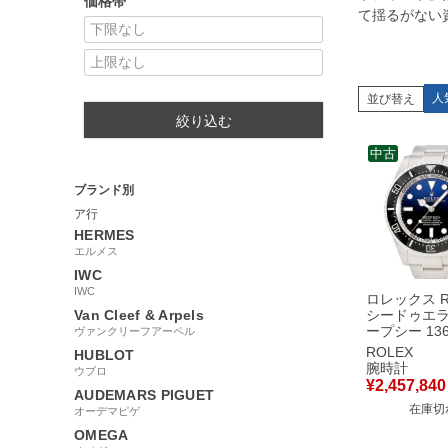
価格帯
て揺るがない
人
並び替え
絞り込む
中古
ブランド別
ア行
HERMES
エルメス
IWC
IWC
ロレックス R
Van Cleef & Arpels
シードゥエラ
ープシー 136
ヴァンクリーフアーペル
品同様 ラン
ROLEX
HUBLOT
ルー グラデ
腕時計
ウブロ
メンズ 腕時
¥
2,457,840
AUDEMARS PIGUET
き ブルー 
在庫切
オーデマピゲ
OMEGA