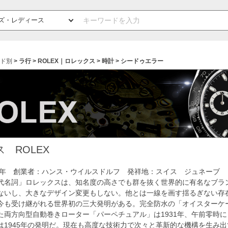
ド別
ラ行
ROLEX｜ロレックス
時計
シードゥエラー
 ROLEX
05年 創業者：ハンス・ウイルスドルフ 発祥地：スイス ジュネーブ
代名詞」ロレックスは、知名度の高さでも群を抜く世界的に有名なブラ
ないし、大きなデザイン変更もしない。他とは一線を画す揺るぎない存在
今も受け継がれる世界初の三大発明がある。完全防水の「オイスターケー
た両方向型自動巻きローター「パーペチュアル」は1931年、午前零時
は1945年の発明だ。現在も高度な技術力で次々と革新的な機構を生み