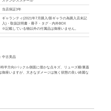
ステンレススチール
当店保証3年
ギャランティ(2021年7月購入/新ギャラの為購入店未記
入)・取扱説明書・冊子・タグ・内外BOX
※記載している物以外の付属品は御座いません。
：中古美品
4時半方向/バックル側面に僅かな点キズ、リューズ横/裏蓋
は御座いますが、大きなダメージは無く状態の良い綺麗な