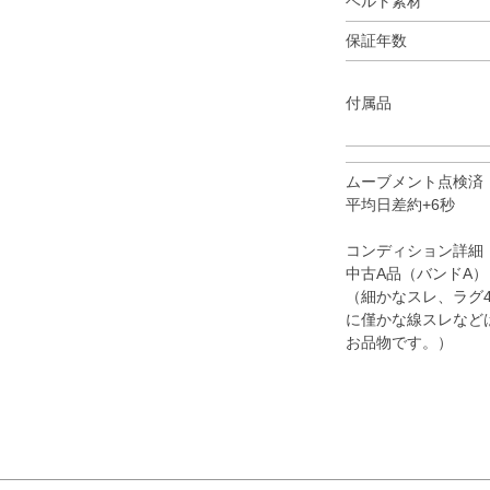
ベルト素材
保証年数
付属品
ムーブメント点検済
平均日差約+6秒
コンディション詳細
中古A品（バンドA）
（細かなスレ、ラグ
に僅かな線スレなど
お品物です。）