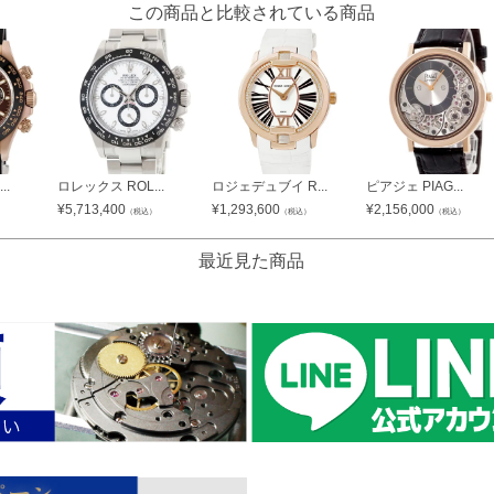
この商品と比較されている商品
..
ロレックス ROL...
ロジェデュブイ R...
ピアジェ PIAG...
¥
5,713,400
¥
1,293,600
¥
2,156,000
）
（税込）
（税込）
（税込）
最近見た商品