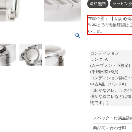
送料無料
ラッピン
在庫位置： 【大阪 心斎橋】 
※本社での現物確認は
いませ。
コンディション
ランク: A
(ムーブメント点検済)
(平均日差+6秒)
コンディション詳細：
中古A品（バンドA）
（細かなスレ、ラグ4
僅かな線スレなどは御
物です。）
スペック・付属品詳
商品問い合わせID