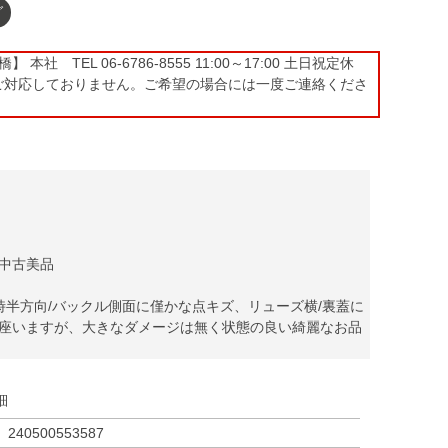
グ
本社 TEL 06-6786-8555 11:00～17:00 土日祝定休
ご対応しておりません。ご希望の場合には一度ご連絡くださ
中古美品
時半方向/バックル側面に僅かな点キズ、リューズ横/裏蓋に
座いますが、大きなダメージは無く状態の良い綺麗なお品
細
240500553587