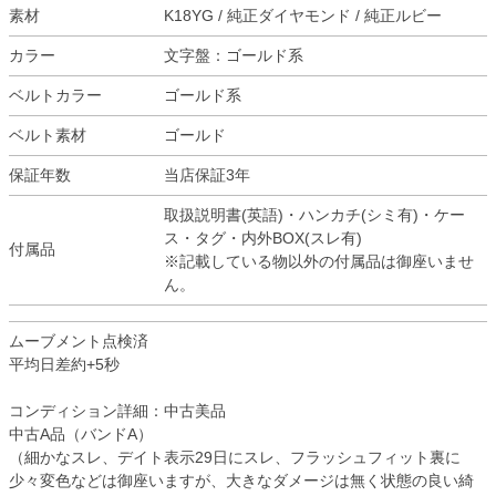
素材
K18YG / 純正ダイヤモンド / 純正ルビー
カラー
文字盤：ゴールド系
ベルトカラー
ゴールド系
ベルト素材
ゴールド
保証年数
当店保証3年
取扱説明書(英語)・ハンカチ(シミ有)・ケー
ス・タグ・内外BOX(スレ有)
付属品
※記載している物以外の付属品は御座いませ
ん。
ムーブメント点検済
平均日差約+5秒
コンディション詳細：中古美品
中古A品（バンドA）
（細かなスレ、デイト表示29日にスレ、フラッシュフィット裏に
少々変色などは御座いますが、大きなダメージは無く状態の良い綺