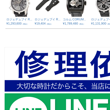
ロジェデュブイ R...
ロジェデュブイ R...
コルム CORUM...
ロジェデュブイ 
¥
1,293,600
¥
19,404
¥
1,789,480
¥
1,131,900
（税込）
（税込）
（税込）
（税