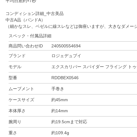
平均日差約+7秒
コンディション詳細_中古美品
中古A品（バンドA）
（細かなスレ、ベゼルに線スレなどは御座いますが、大きなダメー
スペック・付属品詳細
商品問い合わせID
240500554694
ブランド
ロジェデュブイ
モデル
エクスカリバー スパイダー フライング ト
型番
RDDBEX0546
ムーブメント
手巻き
ケースサイズ
約45mm
本体厚さ
約14mm
腕周り
約19.5cmまで対応
重さ
約109.4g