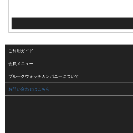
ご利用ガイド
よくある質問
会員メニュー
支払い・送料
ログイン
ブルークウォッチカンパニーについて
修理依頼
お気に入り
会社概要
お問い合わせはこちら
お客様の声
カート
店舗案内
買取について
メルマガ登録
特定商取引法に基づく表示
新規会員登録
プライバシーポリシー