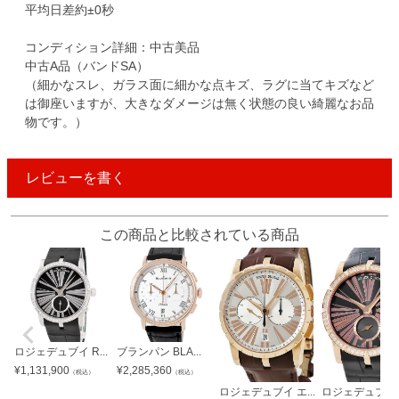
平均日差約±0秒
コンディション詳細：中古美品
中古A品（バンドSA）
（細かなスレ、ガラス面に細かな点キズ、ラグに当てキズなど
は御座いますが、大きなダメージは無く状態の良い綺麗なお品
物です。）
レビューを書く
この商品と比較されている商品
ロジェデュブイ R...
ブランパン BLA...
¥
1,131,900
¥
2,285,360
（税込）
（税込）
ロジェデュブイ エ...
ロジェデュブイ エ