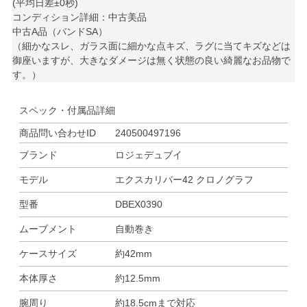
(平均日差±0秒)
コンディション詳細：中古美品
中古A品（バンドSA）
（細かなスレ、ガラス面に細かな点キズ、ラグに当てキズなどは
御座いますが、大きなダメージは無く状態の良い綺麗なお品物で
す。）
スペック・付属品詳細
商品問い合わせID
240500497196
ブランド
ロジェデュブイ
モデル
エクスカリバー42 クロノグラフ
型番
DBEX0390
ムーブメント
自動巻き
ケースサイズ
約42mm
本体厚さ
約12.5mm
腕周り
約18.5cmまで対応