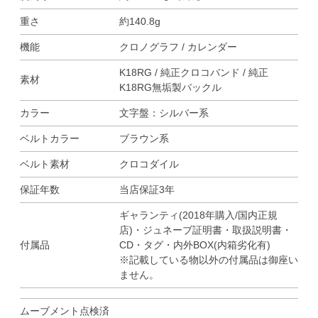
重さ
約140.8g
機能
クロノグラフ / カレンダー
K18RG / 純正クロコバンド / 純正
素材
K18RG無垢製バックル
カラー
文字盤：シルバー系
ベルトカラー
ブラウン系
ベルト素材
クロコダイル
保証年数
当店保証3年
ギャランティ(2018年購入/国内正規
店)・ジュネーブ証明書・取扱説明書・
付属品
CD・タグ・内外BOX(内箱劣化有)
※記載している物以外の付属品は御座い
ません。
ムーブメント点検済