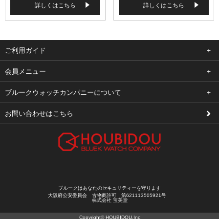
詳しくはこちら
詳しくはこちら
ご利用ガイド
よくある質問
会員メニュー
支払い・送料
ログイン
ブルークウォッチカンパニーについて
修理依頼
お気に入り
会社概要
お問い合わせはこちら
お客様の声
カート
店舗案内
買取について
メルマガ登録
特定商取引法に基づく表示
新規会員登録
プライバシーポリシー
ブルークはあなたのセキュリティーを守ります
大阪府公安委員会 古物商許可 第621113505921号
株式会社 宝美堂
Copyright© HOUBIDOU.Inc