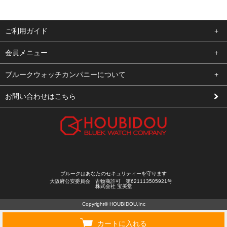
ご利用ガイド
よくある質問
会員メニュー
支払い・送料
ログイン
ブルークウォッチカンパニーについて
修理依頼
お気に入り
会社概要
お問い合わせはこちら
お客様の声
カート
店舗案内
買取について
メルマガ登録
特定商取引法に基づく表示
新規会員登録
プライバシーポリシー
ブルークはあなたのセキュリティーを守ります
大阪府公安委員会 古物商許可 第621113505921号
株式会社 宝美堂
Copyright© HOUBIDOU.Inc
カートに入れる