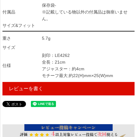
保存袋-
付属品
※記載している物以外の付属品は御座いませ
ん。
サイズ&フィット
重さ
5.7g
サイズ
刻印：LE4262
全長：21cm
仕様
アジャスター：約4cm
モチーフ最大:約22(H)mm×25(W)mm
レビューを書く
42764