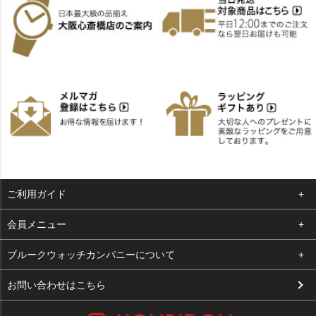
ご利用ガイド
よくある質問
会員メニュー
支払い・送料
ログイン
ブルークウォッチカンパニーについて
お客様の声
お気に入り
会社概要
お問い合わせはこちら
買取について
カート
店舗案内