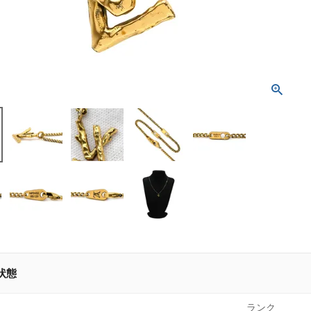
状態
ランク