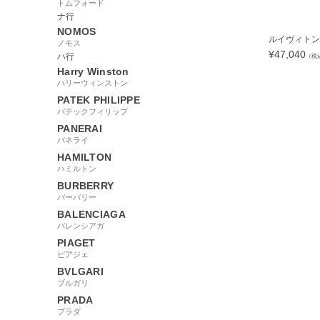
トムフォード
ナ行
NOMOS
ルイヴィトン ネ
ノモス
¥
47,040
ハ行
（税
Harry Winston
ハリーウィンストン
PATEK PHILIPPE
パテックフィリップ
42764
PANERAI
パネライ
HAMILTON
ハミルトン
BURBERRY
バーバリー
BALENCIAGA
バレンシアガ
PIAGET
ピアジェ
BVLGARI
ブルガリ
PRADA
プラダ