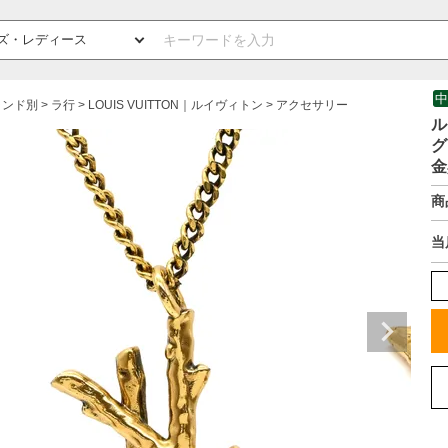
中
ランド別
ラ行
LOUIS VUITTON｜ルイヴィトン
アクセサリー
ル
グ
金
商
当