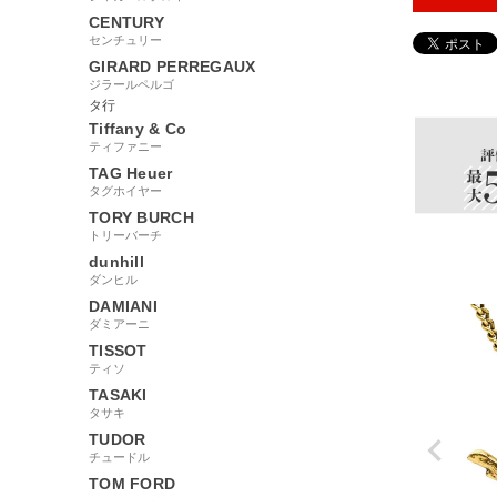
CENTURY
センチュリー
GIRARD PERREGAUX
42764
ジラールペルゴ
タ行
Tiffany & Co
ティファニー
TAG Heuer
タグホイヤー
TORY BURCH
トリーバーチ
dunhill
ダンヒル
DAMIANI
ダミアーニ
TISSOT
ティソ
TASAKI
タサキ
TUDOR
チュードル
TOM FORD