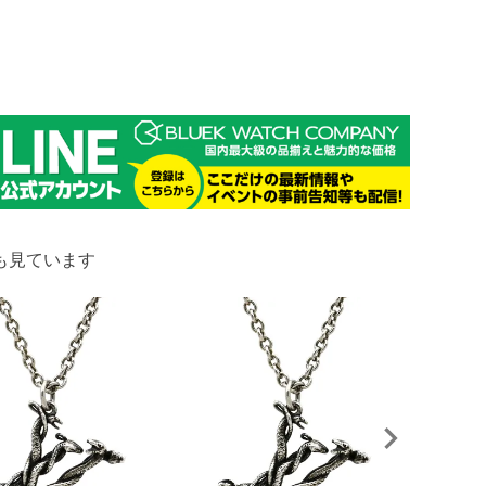
も見ています
ルイヴィトン 
¥
223,440