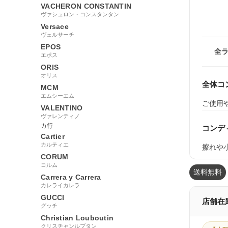
VACHERON CONSTANTIN
ヴァシュロン・コンスタンタン
Versace
ヴェルサーチ
EPOS
全
エポス
ORIS
オリス
全体コ
MCM
エムシーエム
ご使用
VALENTINO
ヴァレンティノ
カ行
コンデ
Cartier
カルティエ
擦れや
CORUM
コルム
送料無料
Carrera y Carrera
カレライカレラ
GUCCI
店舗在
グッチ
Christian Louboutin
クリスチャンルブタン