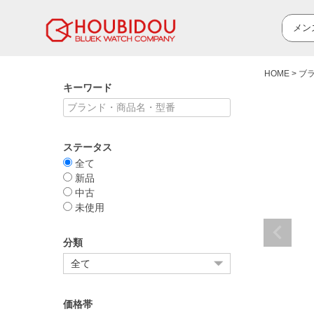
HOME
ブ
キーワード
ステータス
全て
新品
中古
未使用
分類
価格帯