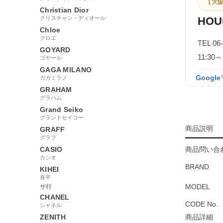
【大阪
Christian Dior
クリスチャン・ディオール
HOU
Chloe
クロエ
TEL 06
GOYARD
11:3
ゴヤール
GAGA MILANO
Googl
ガガミラノ
GRAHAM
グラハム
Grand Seiko
グランドセイコー
商品説明
GRAFF
グラフ
CASIO
商品問い合わ
カシオ
BRAND
KIHEI
喜平
MODEL
サ行
CHANEL
CODE No.
シャネル
ZENITH
商品詳細