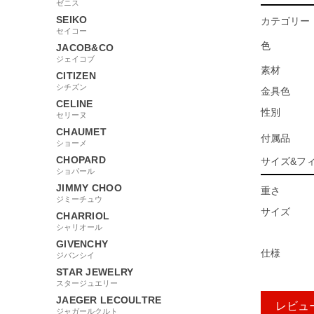
ゼニス
SEIKO
カテゴリー
セイコー
色
JACOB&CO
ジェイコブ
素材
CITIZEN
シチズン
金具色
CELINE
性別
セリーヌ
CHAUMET
付属品
ショーメ
CHOPARD
サイズ&フ
ショパール
JIMMY CHOO
重さ
ジミーチュウ
サイズ
CHARRIOL
シャリオール
GIVENCHY
仕様
ジバンシイ
STAR JEWELRY
スタージュエリー
JAEGER LECOULTRE
レビュ
ジャガールクルト