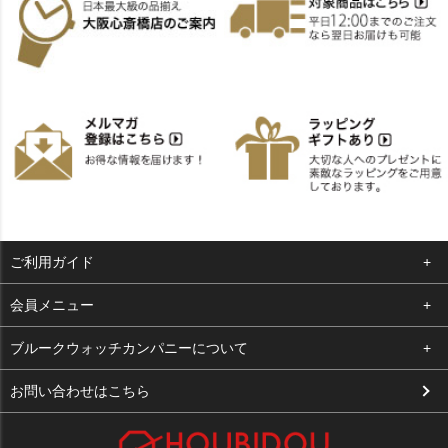
ご利用ガイド
よくある質問
会員メニュー
支払い・送料
ログイン
ブルークウォッチカンパニーについて
お客様の声
お気に入り
会社概要
お問い合わせはこちら
買取について
カート
店舗案内