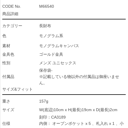
CODE No.
M66540
商品詳細
カテゴリー
長財布
色
モノグラム系
素材
モノグラムキャンバス
金具色
ゴールド金具
性別
メンズ ユニセックス
保存袋-
付属品
※記載している物以外の付属品は御座いませ
ん。
サイズ&フィット
重さ
157g
サイズ
W(底辺)10cm x H(最長)19cm x D(最長)2cm
刻印：CA3189
仕様
内側： オープンポケット x 5 、札入れ x 1 、小