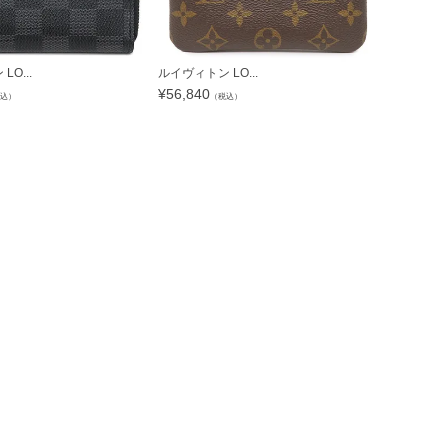
O...
ルイヴィトン LO...
ウブロ HUBL
¥
56,840
¥
1,401,4
込）
（税込）