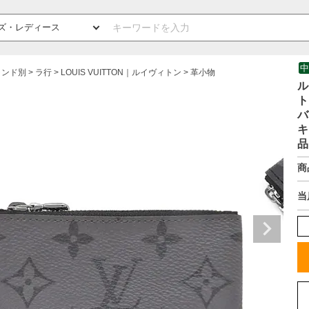
中
ランド別
ラ行
LOUIS VUITTON｜ルイヴィトン
革小物
ル
ト
バ
キ
品
商
当