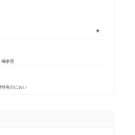
ト欄参照
材特有のにおい