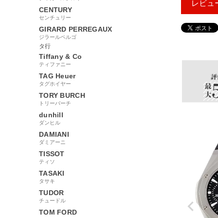
レビュ
CENTURY
センチュリー
GIRARD PERREGAUX
ジラールペルゴ
43655
タ行
Tiffany & Co
ティファニー
TAG Heuer
タグホイヤー
TORY BURCH
トリーバーチ
dunhill
ダンヒル
DAMIANI
ダミアーニ
TISSOT
ティソ
TASAKI
タサキ
TUDOR
チュードル
TOM FORD