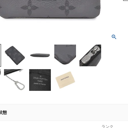
状態
ランク