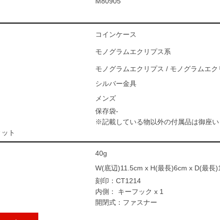
M80905
コインケース
モノグラムエクリプス系
モノグラムエクリプス / モノグラムエ
シルバー金具
メンズ
保存袋-
※記載している物以外の付属品は御座い
ィット
40g
W(底辺)11.5cm x H(最長)6cm x D(最長)
刻印：CT1214
内側： キーフック x 1
開閉式：ファスナー