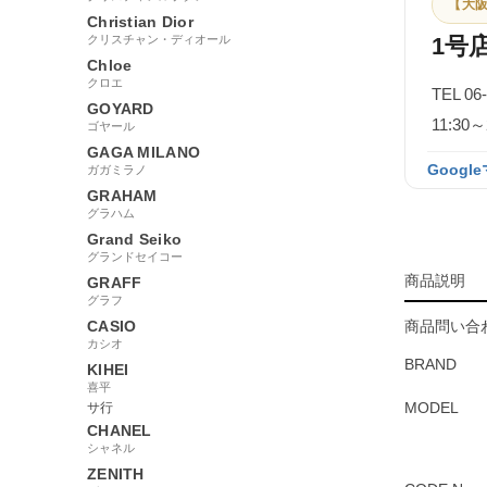
【大阪
Christian Dior
クリスチャン・ディオール
1号
Chloe
クロエ
TEL 06
GOYARD
11:3
ゴヤール
GAGA MILANO
Googl
ガガミラノ
GRAHAM
グラハム
Grand Seiko
グランドセイコー
商品説明
GRAFF
グラフ
CASIO
商品問い合わ
カシオ
BRAND
KIHEI
喜平
MODEL
サ行
CHANEL
シャネル
ZENITH