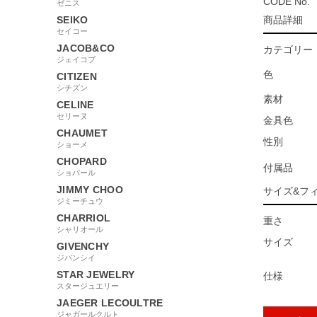
CODE No.
ゼニス
SEIKO
商品詳細
セイコー
JACOB&CO
カテゴリー
ジェイコブ
色
CITIZEN
シチズン
素材
CELINE
セリーヌ
金具色
CHAUMET
性別
ショーメ
CHOPARD
付属品
ショパール
JIMMY CHOO
サイズ&フ
ジミーチュウ
CHARRIOL
重さ
シャリオール
サイズ
GIVENCHY
ジバンシイ
STAR JEWELRY
仕様
スタージュエリー
JAEGER LECOULTRE
ジャガールクルト