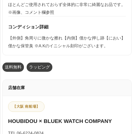
ほとんどご使用されておらず全体的に非常に綺麗なお品です。
※画像、コメント欄参照
コンディション詳細
【外側】角周りに微かな擦れ【内側】僅かな押し跡【におい】
僅かな保管臭 ※A.Kのイニシャル刻印がございます。
送料無料
ラッピング
店舗在庫
【大阪 南船場】
HOUBIDOU × BLUEK WATCH COMPANY
TEL 06-6224-0824