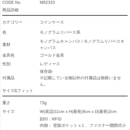
CODE No.
M82333
商品詳細
カテゴリー
コインケース
色
モノグラムリバース系
モノグラムキャンバス / モノグラムリバースキ
素材
ャンバス
金具色
ゴールド金具
性別
レディース
保存袋-
付属品
※記載している物以外の付属品は御座いませ
ん。
サイズ&フィット
重さ
73g
サイズ
W(底辺)11cm x H(最長)8cm x D(最長)2cm
刻印：RFID
内側： 背面ポケット x 1 、ファスナー開閉式小