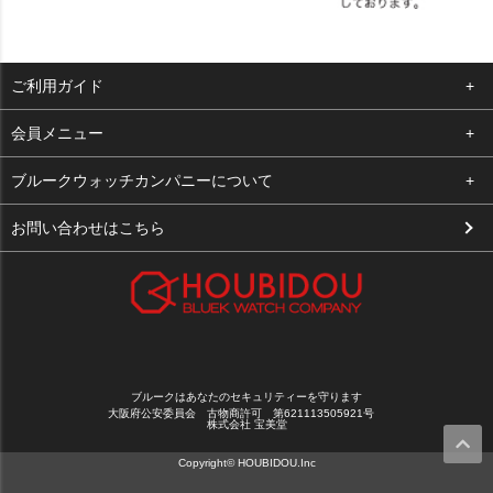
ご利用ガイド
よくある質問
会員メニュー
支払い・送料
ログイン
ブルークウォッチカンパニーについて
お客様の声
お気に入り
会社概要
お問い合わせはこちら
買取について
カート
店舗案内
メルマガ登録
特定商取引法に基づく表示
新規会員登録
プライバシーポリシー
ブルークはあなたのセキュリティーを守ります
大阪府公安委員会 古物商許可 第621113505921号
株式会社 宝美堂
Copyright© HOUBIDOU.Inc