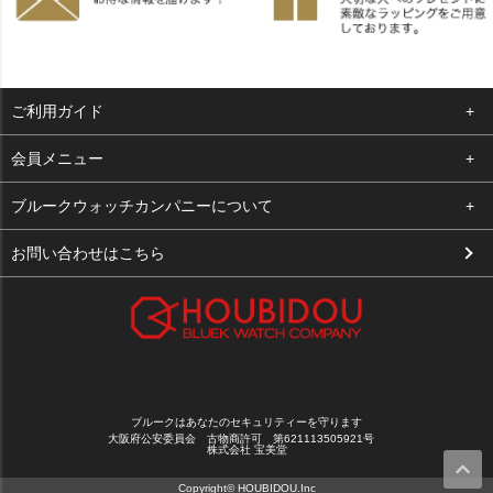
ご利用ガイド
よくある質問
会員メニュー
支払い・送料
ログイン
ブルークウォッチカンパニーについて
お客様の声
お気に入り
会社概要
お問い合わせはこちら
買取について
カート
店舗案内
メルマガ登録
特定商取引法に基づく表示
新規会員登録
プライバシーポリシー
ブルークはあなたのセキュリティーを守ります
大阪府公安委員会 古物商許可 第621113505921号
株式会社 宝美堂
Copyright© HOUBIDOU.Inc