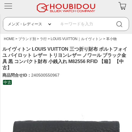
HOME
ブランド別
ラ行
LOUIS VUITTON｜ルイヴィトン
革小物
ルイヴィトン LOUIS VUITTON 三つ折り財布 ポルトフォイ
ユ パイロット レザー トリヨンレザー ノワール ブラック金
具 黒 コンパクト財布 小銭入れ M82556 RFID 【箱】 【中
古】
商品問合せID：
240500550967
中古