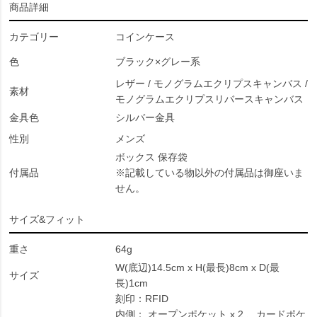
商品詳細
カテゴリー
コインケース
色
ブラック×グレー系
レザー / モノグラムエクリプスキャンバス /
素材
モノグラムエクリプスリバースキャンバス
金具色
シルバー金具
性別
メンズ
ボックス 保存袋
付属品
※記載している物以外の付属品は御座いま
せん。
サイズ&フィット
重さ
64g
W(底辺)14.5cm x H(最長)8cm x D(最
サイズ
長)1cm
刻印：RFID
内側： オープンポケット x 2 、カードポケ