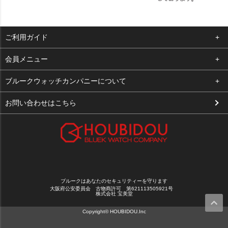
ご利用ガイド
よくある質問
会員メニュー
支払い・送料
ログイン
ブルークウォッチカンパニーについて
お客様の声
お気に入り
会社概要
お問い合わせはこちら
買取について
カート
店舗案内
メルマガ登録
特定商取引法に基づく表示
新規会員登録
プライバシーポリシー
ブルークはあなたのセキュリティーを守ります
大阪府公安委員会 古物商許可 第621113505921号
株式会社 宝美堂
Copyright© HOUBIDOU.Inc