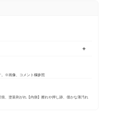
す。※画像、コメント欄参照
打痕、塗装剥がれ【内側】擦れや押し跡、僅かな薄汚れ