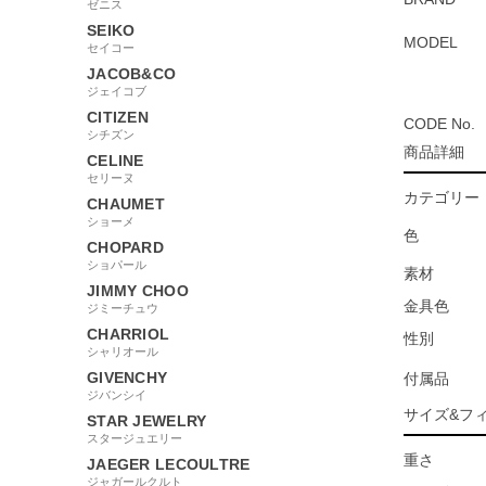
ゼニス
SEIKO
MODEL
セイコー
JACOB&CO
ジェイコブ
CITIZEN
CODE No.
シチズン
商品詳細
CELINE
セリーヌ
カテゴリー
CHAUMET
ショーメ
色
CHOPARD
ショパール
素材
JIMMY CHOO
金具色
ジミーチュウ
CHARRIOL
性別
シャリオール
GIVENCHY
付属品
ジバンシイ
サイズ&フ
STAR JEWELRY
スタージュエリー
重さ
JAEGER LECOULTRE
ジャガールクルト