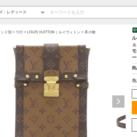
中
ランド別
ラ行
LOUIS VUITTON｜ルイヴィトン
革小物
ル
ェ
モ
ー
商
当