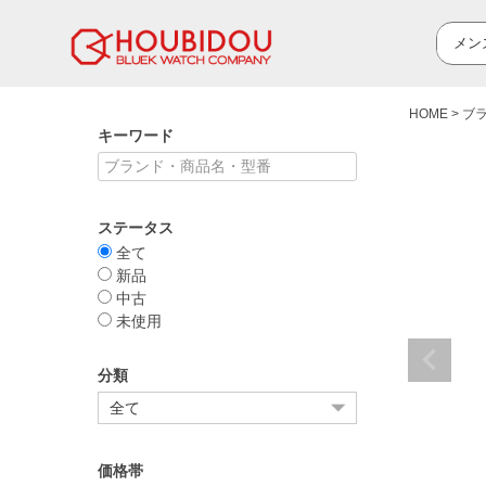
HOME
ブ
キーワード
ステータス
全て
新品
中古
未使用
分類
価格帯