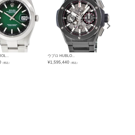
L...
ウブロ HUBLO...
シチズン CITI
0
¥
1,595,440
¥
39,132
（税込）
（税込）
（