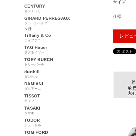
サイズ
CENTURY
センチュリー
仕様
GIRARD PERREGAUX
ジラールペルゴ
タ行
Tiffany & Co
レビュ
ティファニー
TAG Heuer
タグホイヤー
TORY BURCH
158582
トリーバーチ
dunhill
ダンヒル
DAMIANI
ダミアーニ
TISSOT
ティソ
TASAKI
タサキ
TUDOR
チュードル
TOM FORD