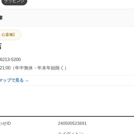
ラッピング
庫
 心斎橋】
店
-6213-5200
0～21:00（年中無休・年末年始除く）
eマップで見る →
せID
240500523691
ルイヴィトン