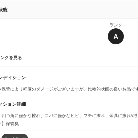
状態
ランク
A
ランクを見る
ンディション
や保管により軽度のダメージがございますが、比較的状態の良いお品で
ィション詳細
】四つ角に僅かな擦れ、コバに僅かなヒビ、フチに擦れ、金具に擦れや
い】保管臭