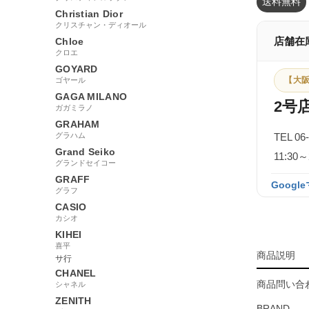
送料無料
Christian Dior
クリスチャン・ディオール
店舗在
Chloe
クロエ
GOYARD
【大阪
ゴヤール
GAGA MILANO
2号
ガガミラノ
GRAHAM
グラハム
TEL 06
Grand Seiko
11:3
グランドセイコー
GRAFF
Googl
グラフ
CASIO
カシオ
KIHEI
喜平
商品説明
サ行
CHANEL
商品問い合わ
シャネル
ZENITH
BRAND