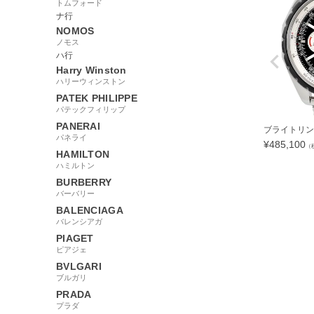
トムフォード
ナ行
NOMOS
ノモス
ハ行
Harry Winston
ハリーウィンストン
PATEK PHILIPPE
パテックフィリップ
PANERAI
ブライトリング 
パネライ
¥
485,100
（
HAMILTON
ハミルトン
BURBERRY
バーバリー
BALENCIAGA
158582
バレンシアガ
PIAGET
ピアジェ
BVLGARI
ブルガリ
PRADA
プラダ