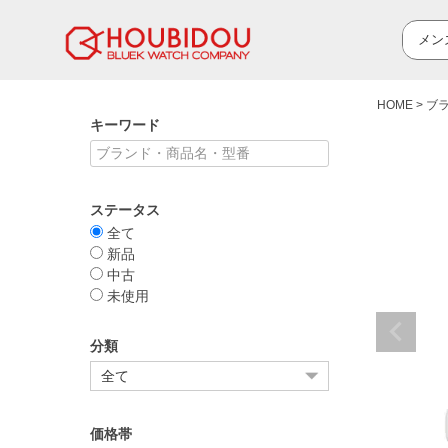
HOME
ブ
キーワード
ステータス
全て
新品
中古
未使用
分類
価格帯