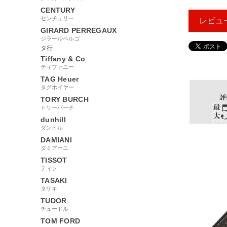
CENTURY
センチュリー
レビュ
GIRARD PERREGAUX
ジラールペルゴ
タ行
Tiffany & Co
26549
ティファニー
TAG Heuer
タグホイヤー
TORY BURCH
トリーバーチ
dunhill
ダンヒル
DAMIANI
ダミアーニ
TISSOT
ティソ
TASAKI
タサキ
TUDOR
チュードル
TOM FORD