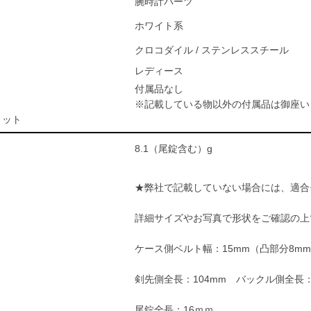
腕時計パーツ
ホワイト系
クロコダイル / ステンレススチール
レディース
付属品なし
※記載している物以外の付属品は御座い
ィット
8.1（尾錠含む）g
★弊社で記載していない場合には、適合
詳細サイズやお写真で形状をご確認の上
ケース側ベルト幅：15mm（凸部分8m
剣先側全長：104mm バックル側全長
尾錠全長：16ｍｍ