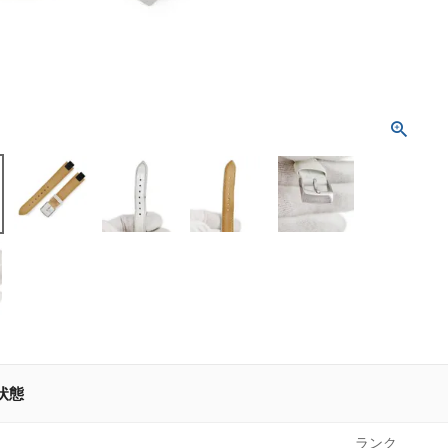
状態
ランク