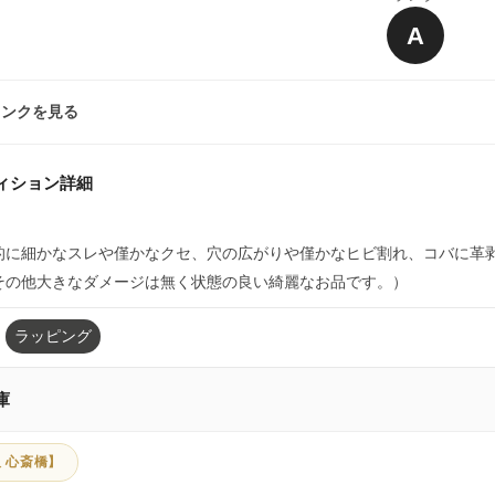
A
ランクを見る
ィション詳細
的に細かなスレや僅かなクセ、穴の広がりや僅かなヒビ割れ、コバに革
その他大きなダメージは無く状態の良い綺麗なお品です。）
ラッピング
庫
 心斎橋】