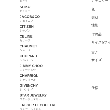
カテゴリー
ゼニス
SEIKO
色
セイコー
JACOB&CO
素材
ジェイコブ
性別
CITIZEN
シチズン
付属品
CELINE
セリーヌ
サイズ&フ
CHAUMET
ショーメ
重さ
CHOPARD
サイズ
ショパール
JIMMY CHOO
ジミーチュウ
CHARRIOL
シャリオール
GIVENCHY
仕様
ジバンシイ
STAR JEWELRY
スタージュエリー
JAEGER LECOULTRE
ジャガールクルト