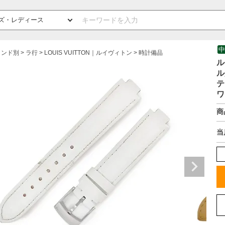
中
ランド別
ラ行
LOUIS VUITTON｜ルイヴィトン
時計備品
ル
ル
テ
ワ
商
当