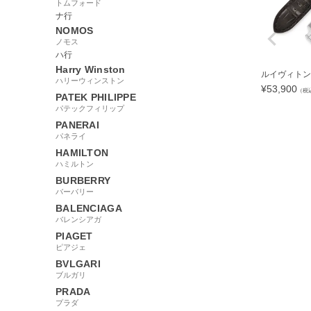
トムフォード
ナ行
NOMOS
ノモス
ハ行
Harry Winston
ルイヴィトン L
ハリーウィンストン
¥
53,900
（税
PATEK PHILIPPE
パテックフィリップ
PANERAI
パネライ
HAMILTON
ハミルトン
BURBERRY
バーバリー
BALENCIAGA
バレンシアガ
26549
PIAGET
ピアジェ
BVLGARI
ブルガリ
PRADA
プラダ