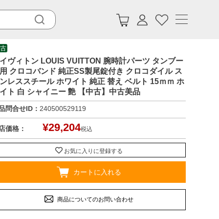
古
イヴィトン LOUIS VUITTON 腕時計パーツ タンブー
用 クロコバンド 純正SS製尾錠付き クロコダイル ス
ンレススチール ホワイト 純正 替え ベルト 15ｍｍ ホ
イト 白 シャイニー 艶 【中古】中古美品
品問合せID：
240500529119
¥
29,204
店価格：
税込
お気に入りに登録する
カートに入れる
商品についてのお問い合わせ