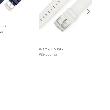
O...
込）
ルイヴィトン 腕時...
ルイヴィトン 
¥
29,300
¥
29,300
（税込）
（