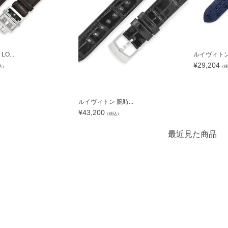
O...
ルイヴィトン L
¥
29,204
込）
（税
ルイヴィトン 腕時...
¥
43,200
（税込）
最近見た商品