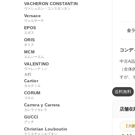
VACHERON CONSTANTIN
ヴァシュロン・コンスタンタン
Versace
ヴェルサーチ
EPOS
全
エポス
ORIS
オリス
コンデ
MCM
エムシーエム
中古A品
VALENTINO
（全体
ヴァレンティノ
カ行
すが、
Cartier
カルティエ
送料無料
CORUM
コルム
Carrera y Carrera
店舗在
カレライカレラ
GUCCI
グッチ
【大阪
Christian Louboutin
クリスチャンルブタン