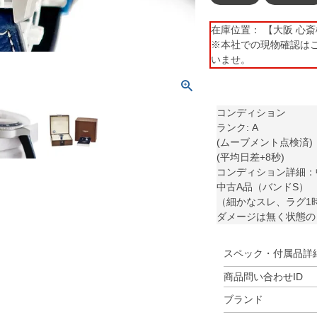
在庫位置： 【大阪 心斎橋】 
※本社での現物確認は
いませ。
コンディション
ランク: A
(ムーブメント点検済)
(平均日差+8秒)
コンディション詳細：
中古A品（バンドS）
（細かなスレ、ラグ1
ダメージは無く状態の
スペック・付属品詳
商品問い合わせID
ブランド