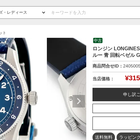
ット
中古
ロンジン LONGINES
ルー 青 回転ベゼル 
商品問合せID：
240500
¥
315
当店価格：
申し訳
送料無料
ラッピン