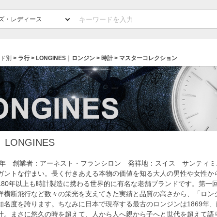
ド別
ラ行
LONGINES｜ロンジン
時計
マスターコレクション
LONGINES
32年 創業者：アーネスト・フランシロン 発祥地：スイス サンティミ
ガントな佇まい。長く付きあえる本物の価値を知る大人の男性や女性か
180年以上も時計製造に携わる世界的に有名な老舗ブランドです。第一
洋横断飛行など数々の栄光を支えてきた実績と品質の高さから、「ロン
知名度を誇ります。ちなみに日本で現存する最古のロンジンは1869年
計。まさに悠久の時を超えて、人から人へ親から子へと世代を超えて語