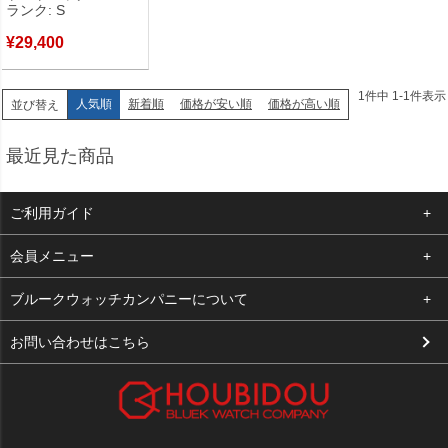
ランク: S
未使用保管品
¥
29,400
1
件中
1
-
1
件表示
人気順
新着順
価格が安い順
価格が高い順
並び替え
最近見た商品
ご利用ガイド
よくある質問
会員メニュー
支払い・送料
ログイン
ブルークウォッチカンパニーについて
お客様の声
お気に入り
会社概要
お問い合わせはこちら
買取について
カート
店舗案内
メルマガ登録
特定商取引法に基づく表示