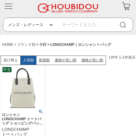
HOME
ブランド別
ラ行
LONGCHAMP｜ロンシャン
バッグ
1
件中
1
-
1
件表示
人気順
新着順
価格が安い順
価格が高い順
並び替え
中古
ロンシャン
LONGCHAMP トートバ
ッグ ショッピングバッグ
コットンキャンバス エク
LONGCHAMP
リュ シルバー金具 トー
トートバッグ
ト 10211 HSG 【中古】