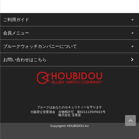
ご利用ガイド
よくある質問
会員メニュー
支払い・送料
ログイン
ブルークウォッチカンパニーについて
お客様の声
お気に入り
会社概要
お問い合わせはこちら
買取について
カート
店舗案内
メルマガ登録
特定商取引法に基づく表示
新規会員登録
プライバシーポリシー
ブルークはあなたのセキュリティーを守ります
大阪府公安委員会 古物商許可 第621113505921号
株式会社 宝美堂
Copyright© HOUBIDOU.Inc