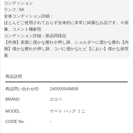
コンディション
ランク: SA
全体コンディション詳細：
ほとんどご使用されておらず全体的に非常に綺麗なお品です。※画
像、コメント欄参照
コンディション詳細：新品同様品
【外側】表面に僅かな擦れや押し跡、ショルダーに僅かな擦れ【内
側】僅かな擦れや押し跡、コバに僅かなヒビ【におい】僅かな保管
臭
商品説明
商品問い合わせID
240500549858
BRAND
ロエベ
MODEL
ゲート バッグ ミニ
CODE No.
-