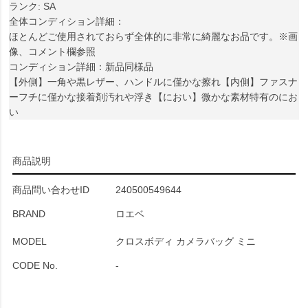
ランク: SA
全体コンディション詳細：
ほとんどご使用されておらず全体的に非常に綺麗なお品です。※画
像、コメント欄参照
コンディション詳細：新品同様品
【外側】一角や黒レザー、ハンドルに僅かな擦れ【内側】ファスナ
ーフチに僅かな接着剤汚れや浮き【におい】微かな素材特有のにお
い
商品説明
商品問い合わせID
240500549644
BRAND
ロエベ
MODEL
クロスボディ カメラバッグ ミニ
CODE No.
-