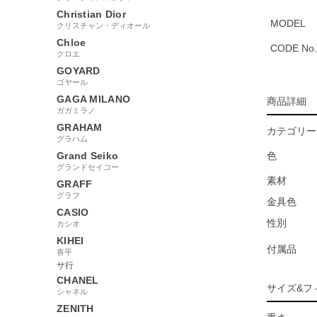
Christian Dior
MODEL
クリスチャン・ディオール
Chloe
CODE No.
クロエ
GOYARD
ゴヤール
GAGA MILANO
商品詳細
ガガミラノ
GRAHAM
カテゴリー
グラハム
Grand Seiko
色
グランドセイコー
素材
GRAFF
グラフ
金具色
CASIO
性別
カシオ
KIHEI
付属品
喜平
サ行
CHANEL
サイズ&フ
シャネル
ZENITH