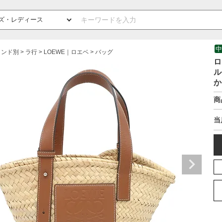
中
ランド別
ラ行
LOEWE｜ロエベ
バッグ
ロ
ル
か
商
当