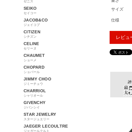
重さ
ゼニス
SEIKO
サイズ
セイコー
JACOB&CO
仕様
ジェイコブ
CITIZEN
シチズン
レビュ
CELINE
セリーヌ
CHAUMET
43655
ショーメ
CHOPARD
ショパール
JIMMY CHOO
ジミーチュウ
CHARRIOL
シャリオール
GIVENCHY
ジバンシイ
STAR JEWELRY
スタージュエリー
JAEGER LECOULTRE
ジャガールクルト