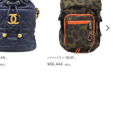
N...
バーバリー BUR...
グッチ GUCC
¥
66,444
¥
121,520
税込）
（税込）