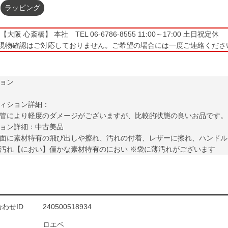
ラッピング
大阪 心斎橋】 本社 TEL 06-6786-8555 11:00～17:00 土日祝定休
現物確認はご対応しておりません。ご希望の場合には一度ご連絡くださ
ョン
ィション詳細：
管により軽度のダメージがございますが、比較的状態の良いお品です。
ョン詳細：中古美品
面に素材特有の飛び出しや擦れ、汚れの付着、レザーに擦れ、ハンドル
汚れ【におい】僅かな素材特有のにおい ※袋に薄汚れがございます
わせID
240500518934
ロエベ