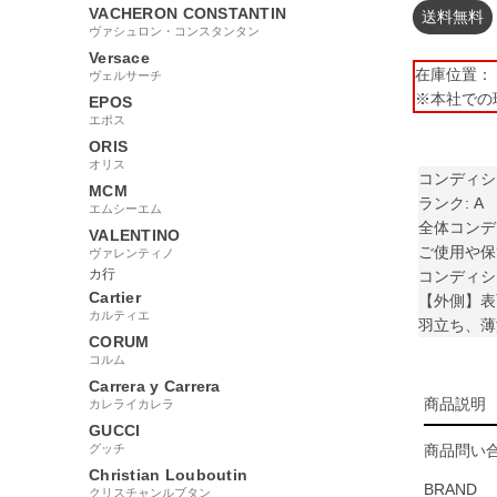
VACHERON CONSTANTIN
送料無料
ヴァシュロン・コンスタンタン
Versace
在庫位置： 【
ヴェルサーチ
※本社での
EPOS
エポス
ORIS
オリス
コンディシ
MCM
ランク: A
エムシーエム
全体コンデ
VALENTINO
ご使用や保
ヴァレンティノ
カ行
コンディシ
Cartier
【外側】表
カルティエ
羽立ち、薄
CORUM
コルム
Carrera y Carrera
商品説明
カレライカレラ
GUCCI
グッチ
商品問い合
Christian Louboutin
BRAND
クリスチャンルブタン