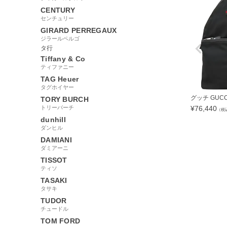
CENTURY
センチュリー
GIRARD PERREGAUX
ジラールペルゴ
タ行
Tiffany & Co
ティファニー
TAG Heuer
タグホイヤー
グッチ GUCCI
TORY BURCH
トリーバーチ
¥
76,440
（税
dunhill
ダンヒル
DAMIANI
ダミアーニ
43655
TISSOT
ティソ
TASAKI
タサキ
TUDOR
チュードル
TOM FORD