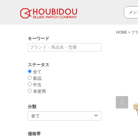
HOME
ブ
キーワード
ステータス
全て
新品
中古
未使用
分類
価格帯