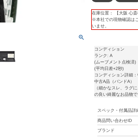
在庫位置： 【大阪 心斎橋】 
※本社での現物確認は
いませ。
コンディション
ランク: A
(ムーブメント点検済)
(平均日差+2秒)
コンディション詳細：
中古A品（バンドA）
（細かなスレ、ラグに
の良い綺麗なお品物で
スペック・付属品詳
商品問い合わせID
ブランド