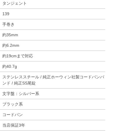
タンジェント
139
手巻き
約35mm
約6.2mm
約19cmまで対応
約40.7g
ステンレススチール / 純正ホーウィン社製コードバンバ
ンド / 純正SS尾錠
文字盤：シルバー系
ブラック系
コードバン
当店保証3年