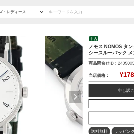
中古
ノモス NOMOS タ
シースルーバック メ
商品問合せID：
240500
¥
178
当店価格：
申し訳
送料無料
ラッピン