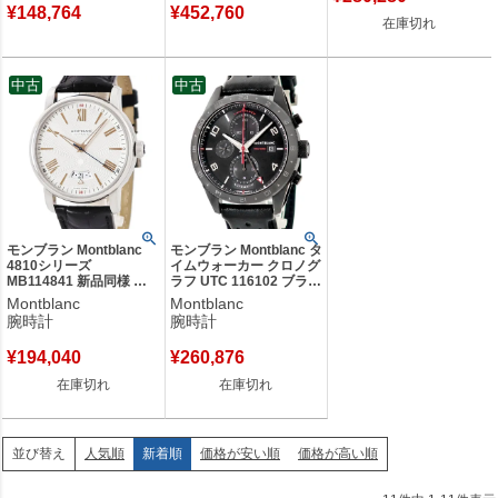
¥
148,764
¥
452,760
在庫切れ
中古
中古
モンブラン Montblanc
モンブラン Montblanc タ
4810シリーズ
イムウォーカー クロノグ
MB114841 新品同様 デ
ラフ UTC 116102 ブラッ
イト ギョウシェ バー ロ
クDLC加工 黒 デイト
Montblanc
Montblanc
ーマン シルバー メンズ
GMT メンズ 腕時計自動
腕時計
腕時計
腕時計自動巻き シルバー
巻き ブラック 【中古】
【中古】
¥
194,040
¥
260,876
在庫切れ
在庫切れ
人気順
新着順
価格が安い順
価格が高い順
並び替え