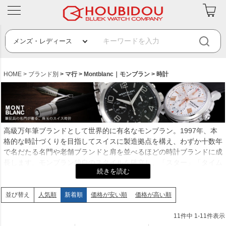
HOME
ブランド別
マ行
Montblanc｜モンブラン
時計
高級万年筆ブランドとして世界的に有名なモンブラン。1997年、本
格的な時計づくりを目指してスイスに製造拠点を構え、わずか十数年
で名だたる名門や老舗ブランドと肩を並べるほどの時計ブランドに成
長します。モンブラン独自のスタイルを確立し、「スター」「タイム
ウォーカー」などの名作が次々と登場。そこに息づくのは本物のモノ
づくりで培われてきた情熱とノウハウ、真のスイス時計製造伝統技術
（オート・オルロジュリ）を遵守する姿勢です。時計からあふれ出す
人気順
新着順
価格が安い順
価格が高い順
並び替え
気品と上品な高級感──。本当にいいものを長く愛用したい大人の時
計ファンから支持されるブランドです。
11
件中
1
-
11
件表示