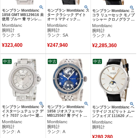
モンブラン Montblanc
モンブラン Montblanc ス
モンブラン Montblanc ニ
1858 GMT MB129616 未
ター クラシック デイト
コラ リューセック モノプ
使用 ブルー 青 サンレイ
オートマティック
ッシャー クロノグラフ オ
デイト アラビア バー メ
112145 新品同様
ートマティック 111834
Montblanc
Montblanc
Montblanc
ンズ 腕時計自動巻き ブ
K18PG×SS コンビ デイ
OH済 K18RG メンズ 腕
腕時計
腕時計
腕時計
ルー 【中古】未使用保管
ト メンズ 腕時計自動巻
時計自動巻き シルバー
ランク: S
ランク: SA
ランク: A
品
き シルバー 【中古】新
【中古】中古美品
品同様品
¥
323,400
¥
247,940
¥
2,285,360
中古
中古
中古
モンブラン Montblanc マ
モンブラン Montblanc
モンブラン Montblanc ヘ
イスターシュテュック デ
1858 ジオスフェール
リテイジ スピリット ムー
イト 7037 シルバー 逆回
MB125567 青 デイト ワ
ンフェイズ 111620 メー
転防止ベゼル メンズ 腕
ールドタイム 第2時間帯
カーOH済 デイト シルバ
Montblanc
Montblanc
Montblanc
時計クオーツ シルバー
表示 デイ&ナイト メンズ
ー メンズ 腕時計自動巻き
腕時計
腕時計
腕時計
【中古】中古美品
腕時計自動巻き ブルー
シルバー 【中古】
ランク: A
ランク: A
【中古】中古美品
¥
280,280