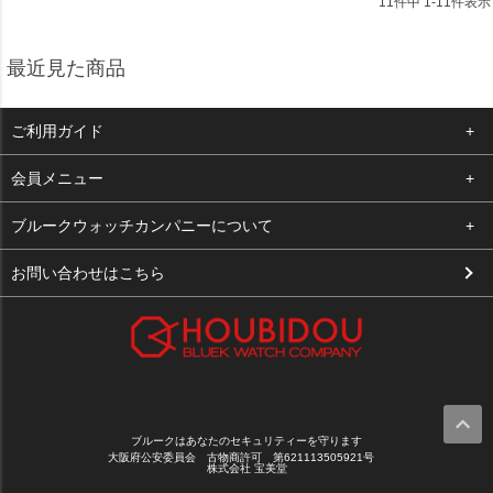
11
件中
1
-
11
件表示
最近見た商品
ご利用ガイド
よくある質問
会員メニュー
支払い・送料
ログイン
ブルークウォッチカンパニーについて
お客様の声
お気に入り
会社概要
お問い合わせはこちら
買取について
カート
店舗案内
メルマガ登録
特定商取引法に基づく表示
新規会員登録
プライバシーポリシー
ブルークはあなたのセキュリティーを守ります
大阪府公安委員会 古物商許可 第621113505921号
株式会社 宝美堂