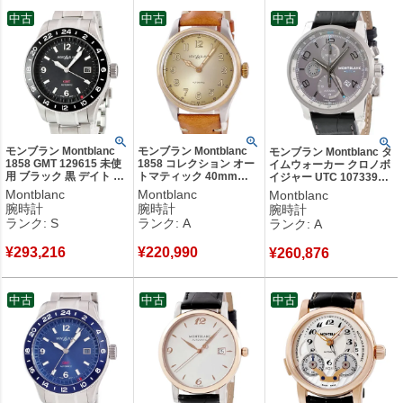
創業年：1906年
中古
中古
中古
発祥地：ドイツ ハンブルク
創業者：アルフレッド・ネヘミアス&アウグスト・エーベルシュタイ
ン
モンブラン Montblanc
モンブラン Montblanc
モンブラン Montblanc タ
1858 GMT 129615 未使
1858 コレクション オー
イムウォーカー クロノボ
用 ブラック 黒 デイト ア
トマティック 40mm
イジャー UTC 107339
ラビア バー デュアルタ
119065 ブロンズ×SS ア
GMT スモールセコンド
Montblanc
Montblanc
Montblanc
イム メンズ 腕時計自動
ラビア サンレイ メンズ
デイト メンズ 腕時計自動
腕時計
腕時計
腕時計
巻き ブラック 【中古】
腕時計自動巻き ゴールド
巻き グレー 【中古】中古
ランク: S
ランク: A
ランク: A
未使用保管品
【中古】中古美品
美品
¥
293,216
¥
220,990
¥
260,876
中古
中古
中古