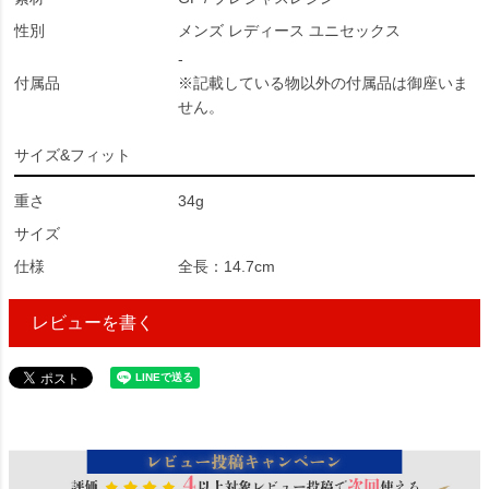
性別
メンズ レディース ユニセックス
-
付属品
※記載している物以外の付属品は御座いま
せん。
サイズ&フィット
重さ
34g
サイズ
仕様
全長：14.7cm
レビューを書く
24945