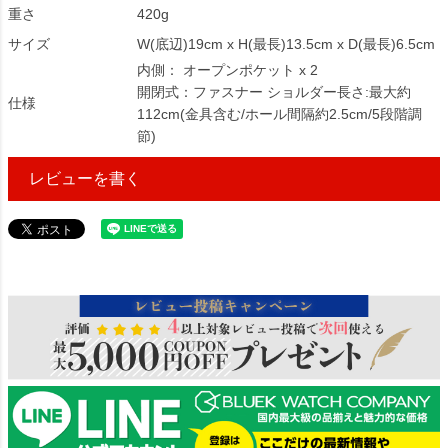
重さ
420g
サイズ
W(底辺)19cm x H(最長)13.5cm x D(最長)6.5cm
内側： オープンポケット x 2
開閉式：ファスナー ショルダー長さ:最大約
仕様
112cm(金具含む/ホール間隔約2.5cm/5段階調
節)
レビューを書く
283309