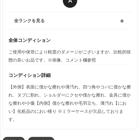
A
全ランクを見る
全体コンディション
ご使用や保管により軽度のダメージがございますが、比較的状
態の良いお品です。※画像、コメント欄参照
コンディション詳細
【外側】表面に僅かな擦れや薄汚れ、四つ角やコバに僅かな擦
れ、タブに割れ、ショルダーにクセや僅かな擦れ、金具に僅か
な擦れや小傷【内側】僅かな擦れや毛羽立ち、薄汚れ【にお
い】化粧品のにおい移り ※ミラーケースが欠品しておりま
す。