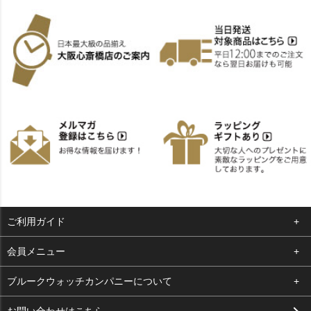
ご利用ガイド
よくある質問
会員メニュー
支払い・送料
ログイン
ブルークウォッチカンパニーについて
お客様の声
お気に入り
会社概要