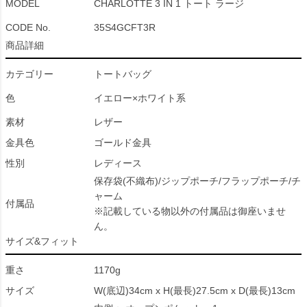
MODEL
CHARLOTTE 3 IN 1 トート ラージ
CODE No.
35S4GCFT3R
商品詳細
カテゴリー
トートバッグ
色
イエロー×ホワイト系
素材
レザー
金具色
ゴールド金具
性別
レディース
保存袋(不織布)/ジップポーチ/フラップポーチ/チ
ャーム
付属品
※記載している物以外の付属品は御座いませ
ん。
サイズ&フィット
重さ
1170g
サイズ
W(底辺)34cm x H(最長)27.5cm x D(最長)13cm