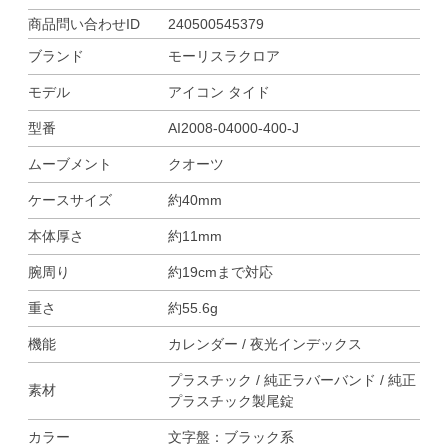
商品問い合わせID
240500545379
ブランド
モーリスラクロア
モデル
アイコン タイド
型番
AI2008-04000-400-J
ムーブメント
クオーツ
ケースサイズ
約40mm
本体厚さ
約11mm
腕周り
約19cmまで対応
重さ
約55.6g
機能
カレンダー / 夜光インデックス
プラスチック / 純正ラバーバンド / 純正
素材
プラスチック製尾錠
カラー
文字盤：ブラック系