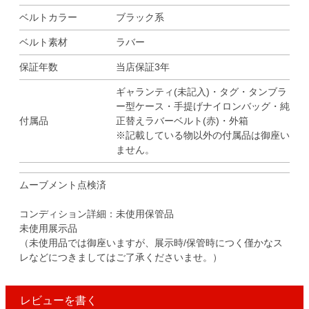
ベルトカラー
ブラック系
ベルト素材
ラバー
保証年数
当店保証3年
ギャランティ(未記入)・タグ・タンブラ
ー型ケース・手提げナイロンバッグ・純
付属品
正替えラバーベルト(赤)・外箱
※記載している物以外の付属品は御座い
ません。
ムーブメント点検済
コンディション詳細：未使用保管品
未使用展示品
（未使用品では御座いますが、展示時/保管時につく僅かなス
レなどにつきましてはご了承くださいませ。）
レビューを書く