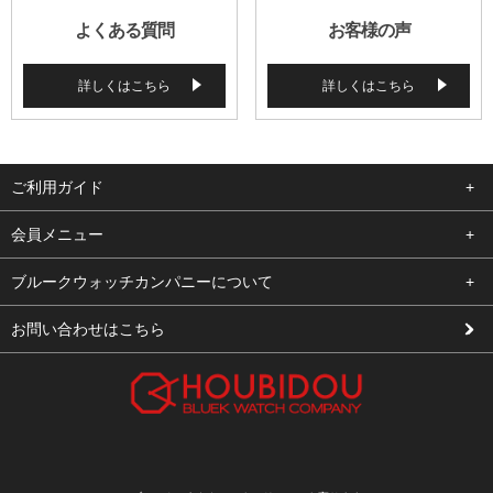
よくある質問
お客様の声
詳しくはこちら
詳しくはこちら
ご利用ガイド
よくある質問
会員メニュー
支払い・送料
ログイン
ブルークウォッチカンパニーについて
修理依頼
お気に入り
会社概要
お問い合わせはこちら
お客様の声
カート
店舗案内
買取について
メルマガ登録
特定商取引法に基づく表示
新規会員登録
プライバシーポリシー