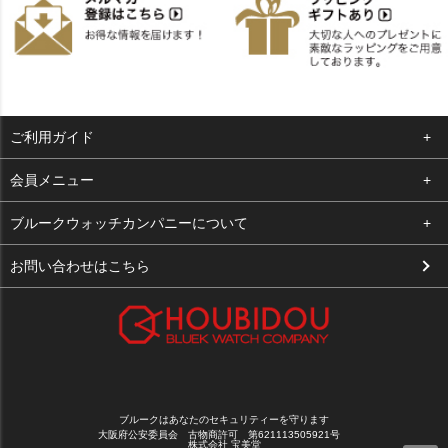
ご利用ガイド
よくある質問
会員メニュー
支払い・送料
ログイン
ブルークウォッチカンパニーについて
お客様の声
お気に入り
会社概要
お問い合わせはこちら
買取について
カート
店舗案内
メルマガ登録
特定商取引法に基づく表示
新規会員登録
プライバシーポリシー
ブルークはあなたのセキュリティーを守ります
大阪府公安委員会 古物商許可 第621113505921号
株式会社 宝美堂