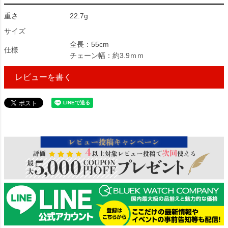
重さ
22.7g
サイズ
全長：55cm
仕様
チェーン幅：約3.9ｍｍ
レビューを書く
477643