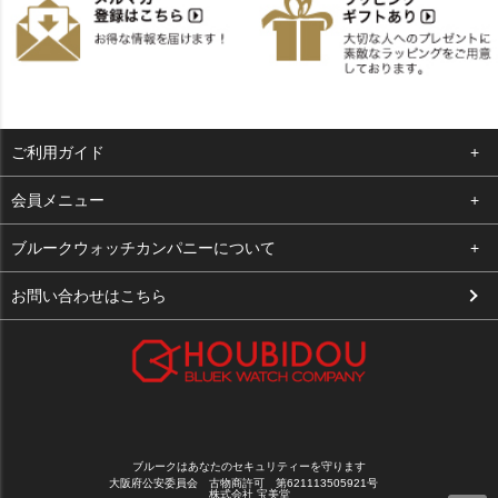
ご利用ガイド
よくある質問
会員メニュー
支払い・送料
ログイン
ブルークウォッチカンパニーについて
お客様の声
お気に入り
会社概要
お問い合わせはこちら
買取について
カート
店舗案内
メルマガ登録
特定商取引法に基づく表示
新規会員登録
プライバシーポリシー
ブルークはあなたのセキュリティーを守ります
大阪府公安委員会 古物商許可 第621113505921号
株式会社 宝美堂