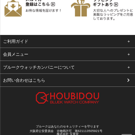
ご利用ガイド
よくある質問
会員メニュー
支払い・送料
ログイン
ブルークウォッチカンパニーについて
お客様の声
お気に入り
会社概要
お問い合わせはこちら
買取について
カート
店舗案内
メルマガ登録
特定商取引法に基づく表示
新規会員登録
プライバシーポリシー
ブルークはあなたのセキュリティーを守ります
大阪府公安委員会 古物商許可 第621113505921号
株式会社 宝美堂