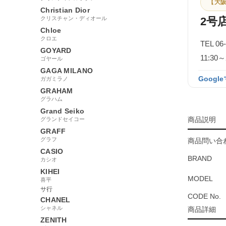
【大阪
Christian Dior
クリスチャン・ディオール
2号
Chloe
クロエ
TEL 06
GOYARD
11:3
ゴヤール
GAGA MILANO
Googl
ガガミラノ
GRAHAM
グラハム
Grand Seiko
商品説明
グランドセイコー
GRAFF
グラフ
商品問い合わ
CASIO
BRAND
カシオ
KIHEI
MODEL
喜平
サ行
CODE No.
CHANEL
シャネル
商品詳細
ZENITH