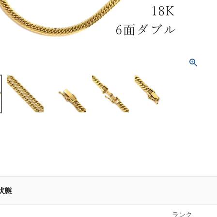
状態
ランク