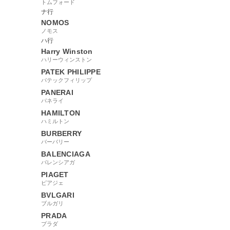
トムフォード
ナ行
NOMOS
ノモス
ハ行
608762
Harry Winston
ハリーウィンストン
PATEK PHILIPPE
パテックフィリップ
PANERAI
パネライ
HAMILTON
ハミルトン
BURBERRY
バーバリー
BALENCIAGA
バレンシアガ
PIAGET
ピアジェ
BVLGARI
ブルガリ
PRADA
プラダ