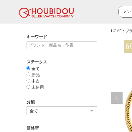
HOME
ブ
キーワード
ステータス
全て
新品
中古
未使用
分類
価格帯