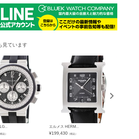
も見ています
G...
エルメス HERM...
ウブロ HUBL
¥
199,430
¥
1,067,2
税込）
（税込）