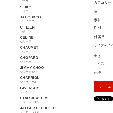
ゼニス
カテゴリー
SEIKO
色
セイコー
JACOB&CO
素材
ジェイコブ
CITIZEN
性別
シチズン
付属品
CELINE
セリーヌ
サイズ&フ
CHAUMET
ショーメ
重さ
CHOPARD
ショパール
サイズ
JIMMY CHOO
ジミーチュウ
仕様
CHARRIOL
シャリオール
レビュ
GIVENCHY
ジバンシイ
STAR JEWELRY
スタージュエリー
608762
JAEGER LECOULTRE
ジャガールクルト