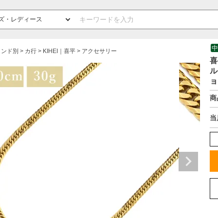
中
ランド別
カ行
KIHEI｜喜平
アクセサリー
喜
ル
ョ
商
当