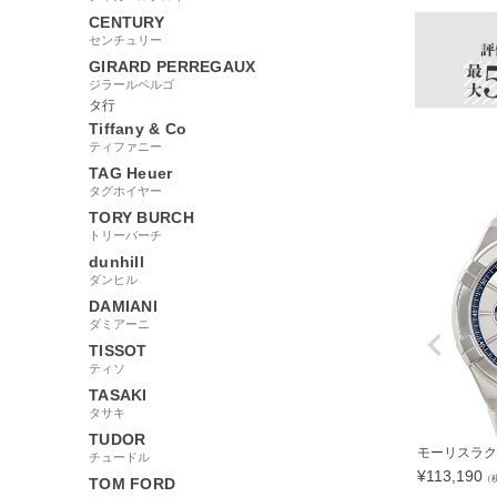
CENTURY
センチュリー
GIRARD PERREGAUX
ジラールペルゴ
タ行
Tiffany & Co
ティファニー
TAG Heuer
タグホイヤー
TORY BURCH
トリーバーチ
dunhill
ダンヒル
DAMIANI
ダミアーニ
TISSOT
ティソ
TASAKI
タサキ
TUDOR
モーリスラクロア
チュードル
¥
113,190
（
TOM FORD