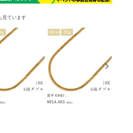
も見ています
.
喜平 KIHEI ...
喜平 KIHEI .
¥
814,483
¥
833,425
税込）
（税込）