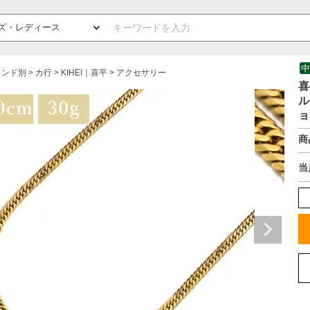
中
ランド別
カ行
KIHEI｜喜平
アクセサリー
喜
ル
ョ
商
当