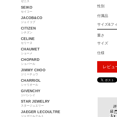
ゼニス
性別
SEIKO
セイコー
付属品
JACOB&CO
ジェイコブ
サイズ&フ
CITIZEN
シチズン
重さ
CELINE
サイズ
セリーヌ
CHAUMET
仕様
ショーメ
CHOPARD
ショパール
レビュ
JIMMY CHOO
ジミーチュウ
CHARRIOL
シャリオール
635455
GIVENCHY
ジバンシイ
STAR JEWELRY
スタージュエリー
JAEGER LECOULTRE
ジャガールクルト