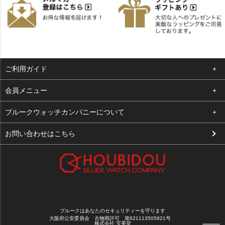
ご利用ガイド
よくある質問
会員メニュー
支払い・送料
ログイン
ブルークウォッチカンパニーについて
お客様の声
お気に入り
会社概要
お問い合わせはこちら
買取について
カート
店舗案内
メルマガ登録
特定商取引法に基づく表示
新規会員登録
プライバシーポリシー
ブルークはあなたのセキュリティーを守ります
大阪府公安委員会 古物商許可 第621113505921号
株式会社 宝美堂