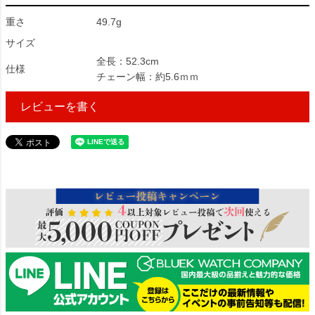
重さ
49.7g
サイズ
全長：52.3cm
仕様
チェーン幅：約5.6ｍｍ
レビューを書く
995245