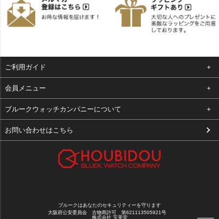
ご利用ガイド
よくある質問
会員メニュー
支払い・送料
ログイン
ブルークウォッチカンパニーについて
お客様の声
お気に入り
会社概要
お問い合わせはこちら
買取について
カート
店舗案内
メルマガ登録
特定商取引法に基づく表示
新規会員登録
プライバシーポリシー
ブルークはあなたのセキュリティーを守ります
大阪府公安委員会 古物商許可 第621113505921号
株式会社 宝美堂