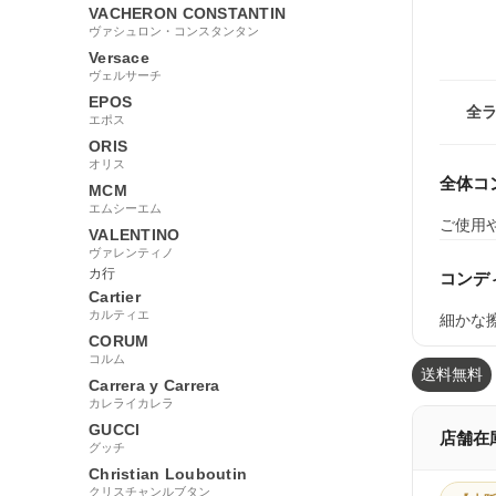
VACHERON CONSTANTIN
ヴァシュロン・コンスタンタン
Versace
ヴェルサーチ
EPOS
全
エポス
ORIS
オリス
全体コ
MCM
エムシーエム
ご使用
VALENTINO
ヴァレンティノ
カ行
コンデ
Cartier
カルティエ
細かな
CORUM
コルム
送料無料
Carrera y Carrera
カレライカレラ
GUCCI
店舗在
グッチ
Christian Louboutin
クリスチャンルブタン