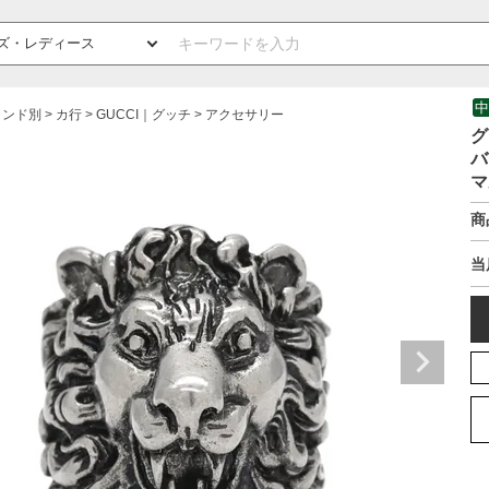
中
ランド別
カ行
GUCCI｜グッチ
アクセサリー
グ
バ
マ
商
当