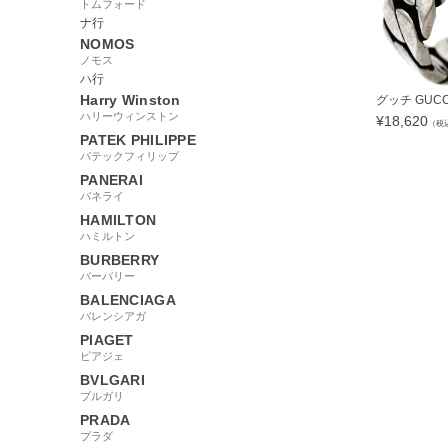
トムフォード
ナ行
NOMOS
ノモス
ハ行
Harry Winston
グッチ GUCCI
ハリーウィンストン
¥
18,620
（税
PATEK PHILIPPE
パテックフィリップ
PANERAI
パネライ
HAMILTON
19600
ハミルトン
BURBERRY
バーバリー
BALENCIAGA
バレンシアガ
PIAGET
ピアジェ
BVLGARI
ブルガリ
PRADA
プラダ