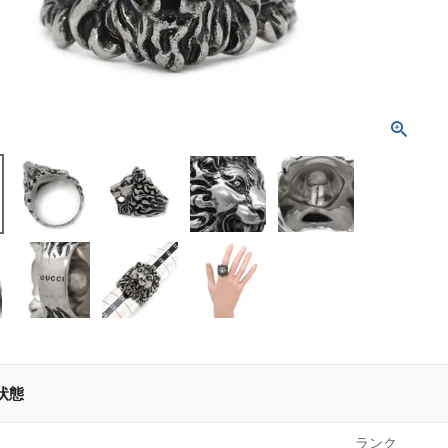
状態
ランク