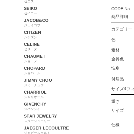
ゼニス
SEIKO
CODE No.
セイコー
商品詳細
JACOB&CO
ジェイコブ
カテゴリー
CITIZEN
シチズン
色
CELINE
セリーヌ
素材
CHAUMET
金具色
ショーメ
性別
CHOPARD
ショパール
付属品
JIMMY CHOO
ジミーチュウ
サイズ&フ
CHARRIOL
シャリオール
重さ
GIVENCHY
ジバンシイ
サイズ
STAR JEWELRY
スタージュエリー
仕様
JAEGER LECOULTRE
ジャガールクルト