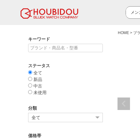
HOME
ブ
キーワード
ステータス
全て
新品
中古
未使用
分類
価格帯