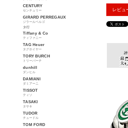
CENTURY
レビュ
センチュリー
GIRARD PERREGAUX
ジラールペルゴ
タ行
19600
Tiffany & Co
ティファニー
TAG Heuer
タグホイヤー
TORY BURCH
トリーバーチ
dunhill
ダンヒル
DAMIANI
ダミアーニ
TISSOT
ティソ
TASAKI
タサキ
TUDOR
チュードル
TOM FORD