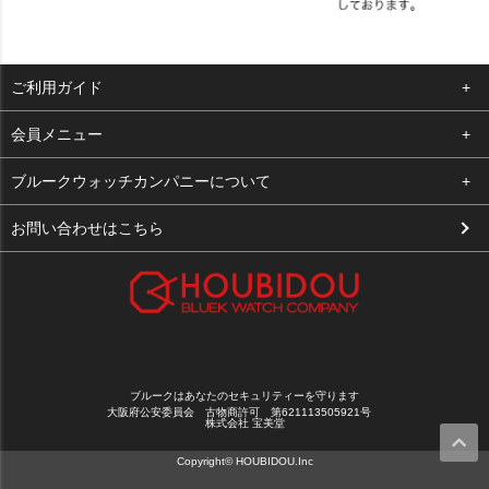
ご利用ガイド
よくある質問
会員メニュー
支払い・送料
ログイン
ブルークウォッチカンパニーについて
お客様の声
お気に入り
会社概要
お問い合わせはこちら
買取について
カート
店舗案内
メルマガ登録
特定商取引法に基づく表示
新規会員登録
プライバシーポリシー
ブルークはあなたのセキュリティーを守ります
大阪府公安委員会 古物商許可 第621113505921号
株式会社 宝美堂
Copyright© HOUBIDOU.Inc