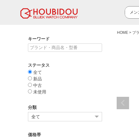
HOME
ブ
キーワード
ステータス
全て
新品
中古
未使用
分類
価格帯