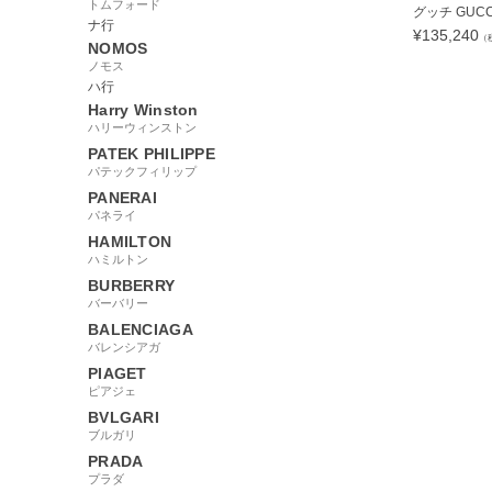
トムフォード
グッチ GUCCI
ナ行
¥
135,240
（
NOMOS
ノモス
ハ行
Harry Winston
ハリーウィンストン
98000
PATEK PHILIPPE
パテックフィリップ
PANERAI
パネライ
HAMILTON
ハミルトン
BURBERRY
バーバリー
BALENCIAGA
バレンシアガ
PIAGET
ピアジェ
BVLGARI
ブルガリ
PRADA
プラダ