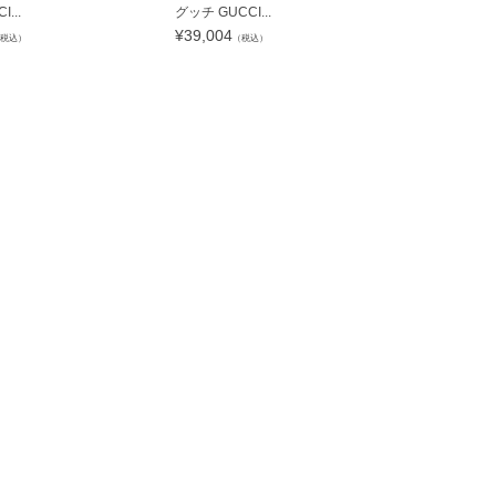
...
グッチ GUCCI...
グッチ GUCC
¥
39,004
¥
96,040
税込）
（税込）
（