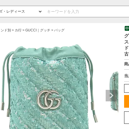
中
ランド別
カ行
GUCCI｜グッチ
バッグ
グ
ス
ド
古
商
当