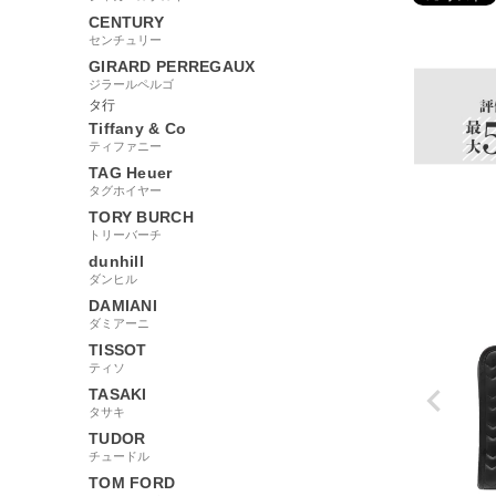
CENTURY
98000
センチュリー
GIRARD PERREGAUX
ジラールペルゴ
タ行
Tiffany & Co
ティファニー
TAG Heuer
タグホイヤー
TORY BURCH
トリーバーチ
dunhill
ダンヒル
DAMIANI
ダミアーニ
TISSOT
ティソ
TASAKI
タサキ
TUDOR
チュードル
TOM FORD