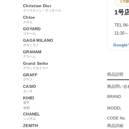
【大阪
Christian Dior
クリスチャン・ディオール
1号
Chloe
クロエ
TEL 06
GOYARD
11:3
ゴヤール
GAGA MILANO
Googl
ガガミラノ
GRAHAM
グラハム
Grand Seiko
グランドセイコー
商品説明
GRAFF
グラフ
CASIO
商品問い合わ
カシオ
BRAND
KIHEI
喜平
MODEL
サ行
CHANEL
CODE No.
シャネル
ZENITH
商品詳細