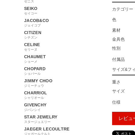
ゼニス
SEIKO
カテゴリー
セイコー
色
JACOB&CO
ジェイコブ
素材
CITIZEN
シチズン
金具色
CELINE
性別
セリーヌ
CHAUMET
付属品
ショーメ
CHOPARD
サイズ&フ
ショパール
JIMMY CHOO
重さ
ジミーチュウ
サイズ
CHARRIOL
シャリオール
仕様
GIVENCHY
ジバンシイ
STAR JEWELRY
レビュ
スタージュエリー
JAEGER LECOULTRE
ジャガールクルト