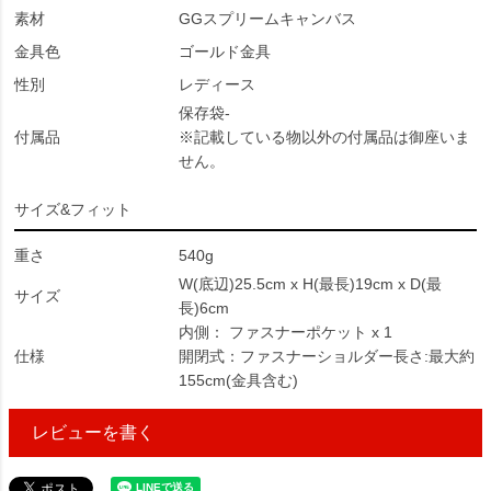
素材
GGスプリームキャンバス
金具色
ゴールド金具
性別
レディース
保存袋-
付属品
※記載している物以外の付属品は御座いま
せん。
サイズ&フィット
重さ
540g
W(底辺)25.5cm x H(最長)19cm x D(最
サイズ
長)6cm
内側： ファスナーポケット x 1
仕様
開閉式：ファスナーショルダー長さ:最大約
155cm(金具含む)
レビューを書く