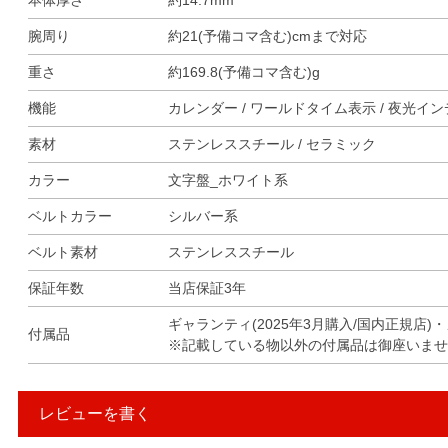
本体厚さ
約14.7mm
腕周り
約21(予備コマ含む)cmまで対応
重さ
約169.8(予備コマ含む)g
機能
カレンダー / ワールドタイム表示 / 夜光イ
素材
ステンレススチール / セラミック
カラー
文字盤_ホワイト系
ベルトカラー
シルバー系
ベルト素材
ステンレススチール
保証年数
当店保証3年
ギャランティ(2025年3月購入/国内正規
付属品
※記載している物以外の付属品は御座いませ
レビューを書く