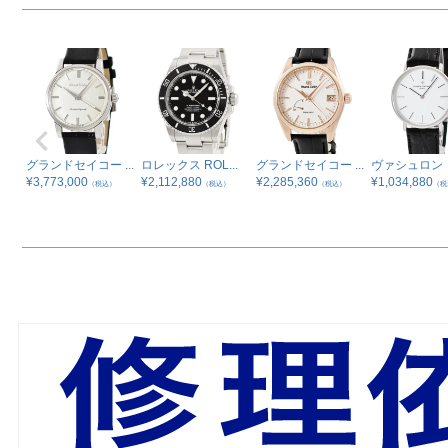
グランドセイコー ...
ロレックス ROL...
グランドセイコー ...
ヴァシュロン・
¥
3,773,000
¥
2,112,880
¥
2,285,360
¥
1,034,880
（税込）
（税込）
（税込）
（税