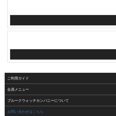
ご利用ガイド
よくある質問
会員メニュー
支払い・送料
ログイン
ブルークウォッチカンパニーについて
修理依頼
お気に入り
会社概要
お問い合わせはこちら