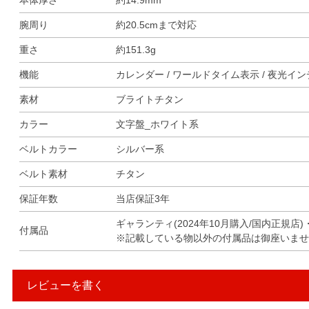
本体厚さ
約14.9mm
腕周り
約20.5cmまで対応
重さ
約151.3g
機能
カレンダー / ワールドタイム表示 / 夜光イ
素材
ブライトチタン
カラー
文字盤_ホワイト系
ベルトカラー
シルバー系
ベルト素材
チタン
保証年数
当店保証3年
ギャランティ(2024年10月購入/国内正規
付属品
※記載している物以外の付属品は御座いませ
レビューを書く