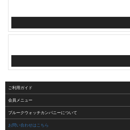
ご利用ガイド
よくある質問
会員メニュー
支払い・送料
ログイン
ブルークウォッチカンパニーについて
修理依頼
お気に入り
会社概要
お問い合わせはこちら