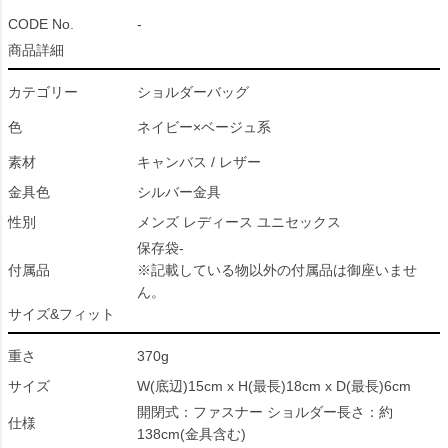
CODE No.
-
商品詳細
カテゴリー
ショルダーバッグ
色
ネイビー×ベージュ系
素材
キャンバス / レザー
金具色
シルバー金具
性別
メンズ レディース ユニセックス
保存袋-
付属品
※記載している物以外の付属品は御座いませ
ん。
サイズ&フィット
重さ
370g
サイズ
W(底辺)15cm x H(最長)18cm x D(最長)6cm
開閉式：ファスナー ショルダー長さ：約
仕様
138cm(金具含む)