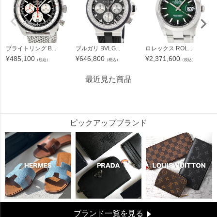
ブライトリング B...
ブルガリ BVLG...
ロレックス ROL...
¥
485,100
¥
646,800
¥
2,371,600
（税込）
（税込）
（税込）
最近見た商品
165709
ピックアップブランド
ブランド一覧を見る