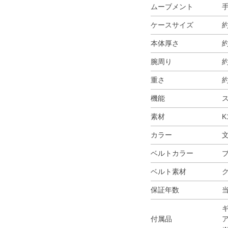
ムーブメント
ケースサイズ
約
本体厚さ
約
腕周り
約
重さ
約
機能
素材
K
カラー
ベルトカラー
ベルト素材
保証年数
付属品