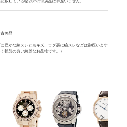
※記載している物以外の付属品は御座いません。
中古美品
面に僅かな線スレと点キズ、ラグ裏に線スレなどは御座います
無く状態の良い綺麗なお品物です。）