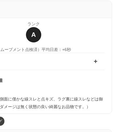
ランク
A
（ムーブメント点検済）
平均日差：+6秒
細
）
側面に僅かな線スレと点キズ、ラグ裏に線スレなどは御
ダメージは無く状態の良い綺麗なお品物です。）
グ