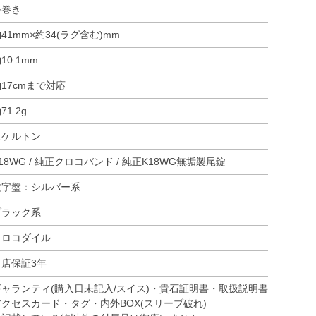
手巻き
41mm×約34(ラグ含む)mm
10.1mm
17cmまで対応
71.2g
スケルトン
18WG / 純正クロコバンド / 純正K18WG無垢製尾錠
文字盤：シルバー系
ブラック系
クロコダイル
当店保証3年
ギャランティ(購入日未記入/スイス)・貴石証明書・取扱説明書
アクセスカード・タグ・内外BOX(スリーブ破れ)