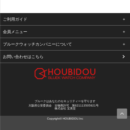
ご利用ガイド
よくある質問
会員メニュー
支払い・送料
ログイン
ブルークウォッチカンパニーについて
お客様の声
お気に入り
会社概要
お問い合わせはこちら
買取について
カート
店舗案内
メルマガ登録
特定商取引法に基づく表示
新規会員登録
プライバシーポリシー
ブルークはあなたのセキュリティーを守ります
大阪府公安委員会 古物商許可 第621113505921号
株式会社 宝美堂
Copyright© HOUBIDOU.Inc