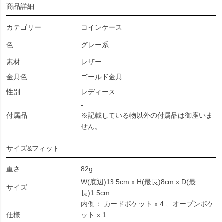
商品詳細
カテゴリー
コインケース
色
グレー系
素材
レザー
金具色
ゴールド金具
性別
レディース
-
付属品
※記載している物以外の付属品は御座いま
せん。
サイズ&フィット
重さ
82g
W(底辺)13.5cm x H(最長)8cm x D(最
サイズ
長)1.5cm
内側： カードポケット x 4 、オープンポケ
仕様
ット x 1