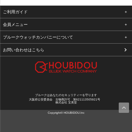
ご利用ガイド
よくある質問
会員メニュー
支払い・送料
ログイン
ブルークウォッチカンパニーについて
お客様の声
お気に入り
会社概要
お問い合わせはこちら
買取について
カート
店舗案内
メルマガ登録
特定商取引法に基づく表示
新規会員登録
プライバシーポリシー
ブルークはあなたのセキュリティーを守ります
大阪府公安委員会 古物商許可 第621113505921号
株式会社 宝美堂
Copyright© HOUBIDOU.Inc