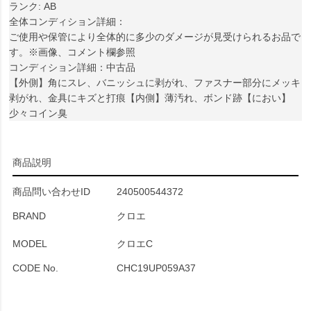
ランク: AB
全体コンディション詳細：
ご使用や保管により全体的に多少のダメージが見受けられるお品で
す。※画像、コメント欄参照
コンディション詳細：中古品
【外側】角にスレ、バニッシュに剥がれ、ファスナー部分にメッキ
剥がれ、金具にキズと打痕【内側】薄汚れ、ボンド跡【におい】
少々コイン臭
商品説明
商品問い合わせID
240500544372
BRAND
クロエ
MODEL
クロエC
CODE No.
CHC19UP059A37